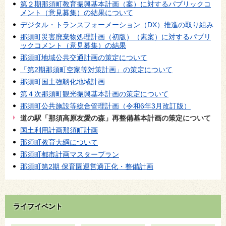
第２期那須町教育振興基本計画（案）に対するパブリックコ
メント（意見募集）の結果について
デジタル・トランスフォーメーション（DX）推進の取り組み
那須町災害廃棄物処理計画（初版）（素案）に対するパブリ
ックコメント（意見募集）の結果
那須町地域公共交通計画の策定について
「第2期那須町空家等対策計画」の策定について
那須町国土強靱化地域計画
第４次那須町観光振興基本計画の策定について
那須町公共施設等総合管理計画（令和6年3月改訂版）
道の駅「那須高原友愛の森」再整備基本計画の策定について
国土利用計画那須町計画
那須町教育大綱について
那須町都市計画マスタープラン
那須町第2期 保育園運営適正化・整備計画
ライフイベント