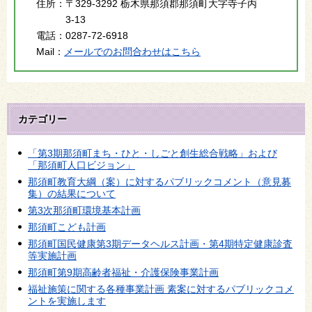
住所：
〒329-3292 栃木県那須郡那須町大字寺子丙
3-13
電話：
0287-72-6918
Mail：
メールでのお問合わせはこちら
カテゴリー
「第3期那須町まち・ひと・しごと創生総合戦略」および
「那須町人口ビジョン」
那須町教育大綱（案）に対するパブリックコメント（意見募
集）の結果について
第3次那須町環境基本計画
那須町こども計画
那須町国民健康第3期データヘルス計画・第4期特定健康診査
等実施計画
那須町第9期高齢者福祉・介護保険事業計画
福祉施策に関する各種事業計画 素案に対するパブリックコメ
ントを実施します