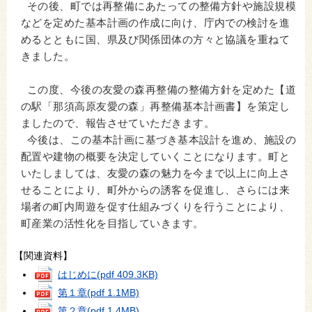
その後、町では再整備にあたっての整備方針や施設規模
などを定めた基本計画の作成に向け、庁内での検討を進
めるとともに国、県及び関係団体の方々と協議を重ねて
きました。
この度、今後の友愛の森再整備の整備方針を定めた【道
の駅「那須高原友愛の森」再整備基本計画書】を策定し
ましたので、報告させていただきます。
今後は、この基本計画に基づき基本設計を進め、施設の
配置や建物の概要を決定していくことになります。町と
いたしましては、友愛の森の魅力を今まで以上に向上さ
せることにより、町外からの誘客を促進し、さらには来
場者の町内周遊を促す仕組みづくりを行うことにより、
町産業の活性化を目指していきます。
【関連資料】
はじめに
(pdf 409.3KB)
第１章
(pdf 1.1MB)
第２章
(pdf 1.4MB)