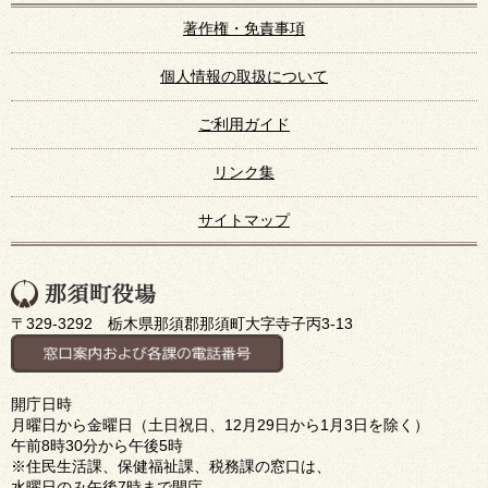
著作権・免責事項
個人情報の取扱について
ご利用ガイド
リンク集
サイトマップ
〒329-3292 栃木県那須郡那須町大字寺子丙3-13
開庁日時
月曜日から金曜日（土日祝日、12月29日から1月3日を除く）
午前8時30分から午後5時
※住民生活課、保健福祉課、税務課の窓口は、
水曜日のみ午後7時まで開庁