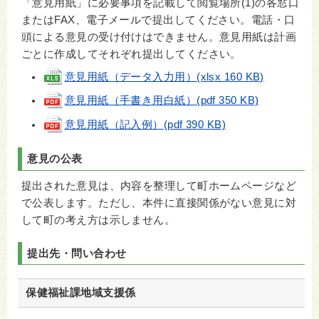
「意見用紙」に必要事項を記載して閲覧場所(1)の各窓口
またはFAX、電子メールで提出してください。電話・口
頭による意見の受け付けはできません。意見用紙は計画
ごとに作成してそれぞれ提出してください。
意見用紙（データ入力用）(xlsx 160 KB)
意見用紙（手書き用白紙）(pdf 350 KB)
意見用紙（記入例）
(pdf 390 KB)
意見の公表
提出された意見は、内容を整理して町ホームページなど
で公表します。ただし、
本件に直接関係がない意見に対
して町の考え方は示しません。
提出先・問い合わせ
保健福祉課地域支援係