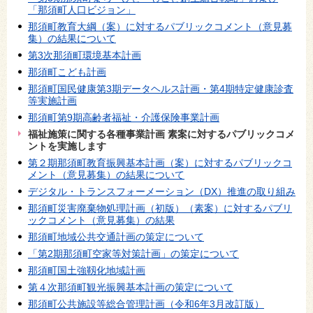
「那須町人口ビジョン」
那須町教育大綱（案）に対するパブリックコメント（意見募
集）の結果について
第3次那須町環境基本計画
那須町こども計画
那須町国民健康第3期データヘルス計画・第4期特定健康診査
等実施計画
那須町第9期高齢者福祉・介護保険事業計画
福祉施策に関する各種事業計画 素案に対するパブリックコメ
ントを実施します
第２期那須町教育振興基本計画（案）に対するパブリックコ
メント（意見募集）の結果について
デジタル・トランスフォーメーション（DX）推進の取り組み
那須町災害廃棄物処理計画（初版）（素案）に対するパブリ
ックコメント（意見募集）の結果
那須町地域公共交通計画の策定について
「第2期那須町空家等対策計画」の策定について
那須町国土強靱化地域計画
第４次那須町観光振興基本計画の策定について
那須町公共施設等総合管理計画（令和6年3月改訂版）