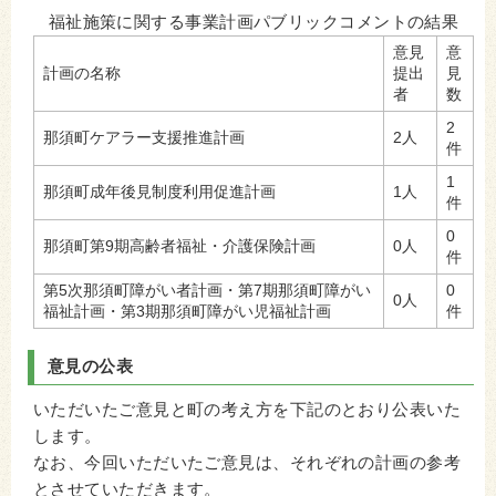
福祉施策に関する事業計画パブリックコメントの結果
意見
意
計画の名称
提出
見
者
数
2
那須町ケアラー支援推進計画
2人
件
1
那須町成年後見制度利用促進計画
1人
件
0
那須町第9期高齢者福祉・介護保険計画
0人
件
第5次那須町障がい者計画・第7期那須町障がい
0
0人
福祉計画・第3期那須町障がい児福祉計画
件
意見の公表
いただいたご意見と町の考え方を下記のとおり公表いた
します。
なお、今回いただいたご意見は、それぞれの計画の参考
とさせていただきます。