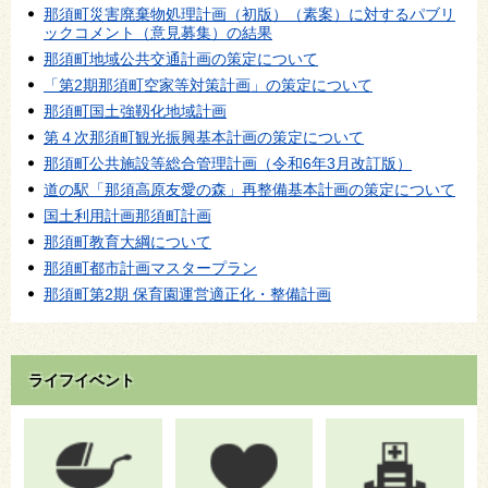
那須町災害廃棄物処理計画（初版）（素案）に対するパブリ
ックコメント（意見募集）の結果
那須町地域公共交通計画の策定について
「第2期那須町空家等対策計画」の策定について
那須町国土強靱化地域計画
第４次那須町観光振興基本計画の策定について
那須町公共施設等総合管理計画（令和6年3月改訂版）
道の駅「那須高原友愛の森」再整備基本計画の策定について
国土利用計画那須町計画
那須町教育大綱について
那須町都市計画マスタープラン
那須町第2期 保育園運営適正化・整備計画
ライフイベント