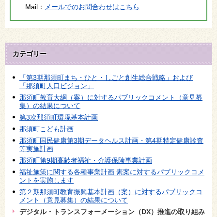
Mail：
メールでのお問合わせはこちら
カテゴリー
「第3期那須町まち・ひと・しごと創生総合戦略」および
「那須町人口ビジョン」
那須町教育大綱（案）に対するパブリックコメント（意見募
集）の結果について
第3次那須町環境基本計画
那須町こども計画
那須町国民健康第3期データヘルス計画・第4期特定健康診査
等実施計画
那須町第9期高齢者福祉・介護保険事業計画
福祉施策に関する各種事業計画 素案に対するパブリックコメ
ントを実施します
第２期那須町教育振興基本計画（案）に対するパブリックコ
メント（意見募集）の結果について
デジタル・トランスフォーメーション（DX）推進の取り組み