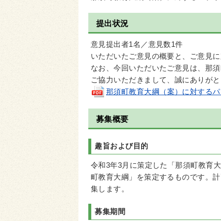
提出状況
意見提出者1名／意見数1件
いただいたご意見の概要と、ご意見に
なお、今回いただいたご意見は、那須
ご協力いただきまして、誠にありがと
那須町教育大綱（案）に対するパブリ
募集概要
趣旨および目的
令和3年3月に策定した「那須町教育
町教育大綱」を策定するものです。計
集します。
募集期間