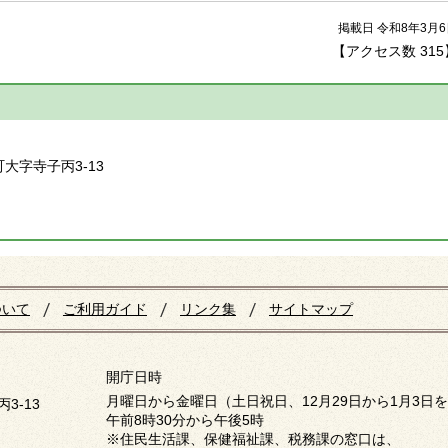
掲載日 令和8年3月6
【アクセス数
315
】
町大字寺子丙3-13
ついて
ご利用ガイド
リンク集
サイトマップ
開庁日時
月曜日から金曜日（土日祝日、12月29日から1月3日
3-13
午前8時30分から午後5時
※住民生活課、保健福祉課、税務課の窓口は、