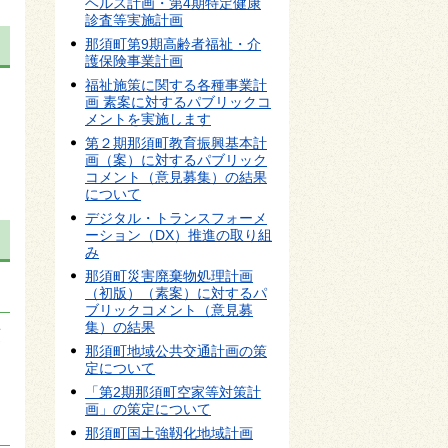
ヘルス計画・第4期特定健康
診査等実施計画
那須町第9期高齢者福祉・介
護保険事業計画
福祉施策に関する各種事業計
画 素案に対するパブリックコ
メントを実施します
第２期那須町教育振興基本計
画（案）に対するパブリック
コメント（意見募集）の結果
について
デジタル・トランスフォーメ
ーション（DX）推進の取り組
み
那須町災害廃棄物処理計画
（初版）（素案）に対するパ
ブリックコメント（意見募
集）の結果
須
那須町地域公共交通計画の策
定について
「第2期那須町空家等対策計
画」の策定について
那須町国土強靱化地域計画