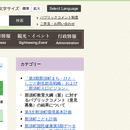
文字サイズ
パブリックコメント制度
ご意見・お問い合わせ
カテゴリー
ジ
「第3期那須町まち・ひと・
しごと創生総合戦略」および
「那須町人口ビジョン」
那須町教育大綱（案）に対す
るパブリックコメント（意見
8
募集）の結果について
第3次那須町環境基本計画
那須町こども計画
那須町国民健康第3期データ