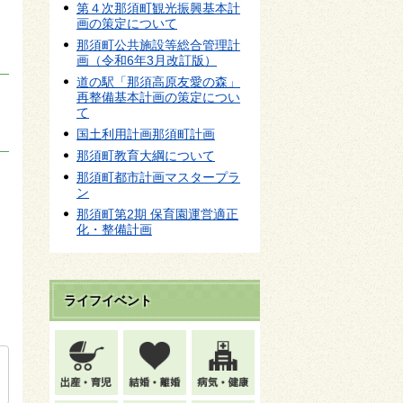
第４次那須町観光振興基本計
画の策定について
那須町公共施設等総合管理計
画（令和6年3月改訂版）
道の駅「那須高原友愛の森」
再整備基本計画の策定につい
て
国土利用計画那須町計画
那須町教育大綱について
那須町都市計画マスタープラ
ン
那須町第2期 保育園運営適正
化・整備計画
ライフイベント