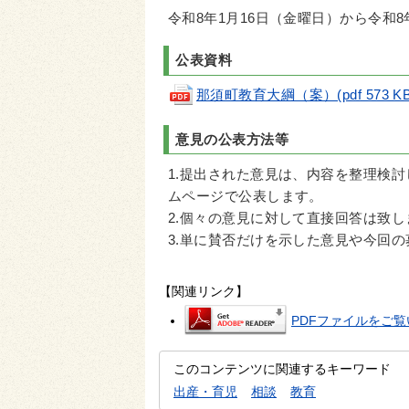
令和8年1月16日（金曜日）から令和8
公表資料
那須町教育大綱（案）(pdf 573 KB
意見の公表方法等
1.提出された意見は、内容を整理検
ムページで公表します。
2.個々の意見に対して直接回答は致し
3.単に賛否だけを示した意見や今回
【関連リンク】
PDFファイルをご覧い
このコンテンツに関連するキーワード
出産・育児
相談
教育