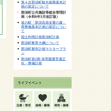
第４次那須町観光振興基本計
画の策定について
那須町公共施設等総合管理計
画（令和6年3月改訂版）
道の駅「那須高原友愛の森」
再整備基本計画の策定につい
て
国土利用計画那須町計画
那須町教育大綱について
那須町都市計画マスタープラ
ン
那須町第2期 保育園運営適正
化・整備計画
ライフイベント