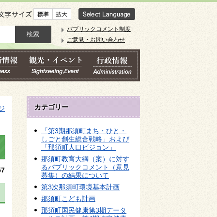
文字サイズ
パブリックコメント制度
ご意見・お問い合わせ
カテゴリー
ジ
「第3期那須町まち・ひと・
しごと創生総合戦略」および
「那須町人口ビジョン」
那須町教育大綱（案）に対す
るパブリックコメント（意見
7
募集）の結果について
第3次那須町環境基本計画
那須町こども計画
那須町国民健康第3期データ