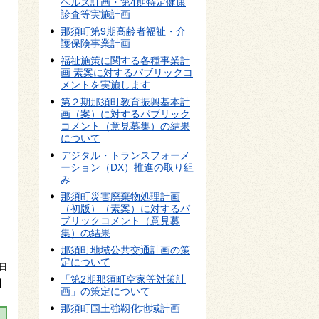
ヘルス計画・第4期特定健康
診査等実施計画
那須町第9期高齢者福祉・介
護保険事業計画
福祉施策に関する各種事業計
画 素案に対するパブリックコ
メントを実施します
第２期那須町教育振興基本計
画（案）に対するパブリック
コメント（意見募集）の結果
について
デジタル・トランスフォーメ
ーション（DX）推進の取り組
み
那須町災害廃棄物処理計画
（初版）（素案）に対するパ
ブリックコメント（意見募
集）の結果
那須町地域公共交通計画の策
定について
日
「第2期那須町空家等対策計
】
画」の策定について
那須町国土強靱化地域計画