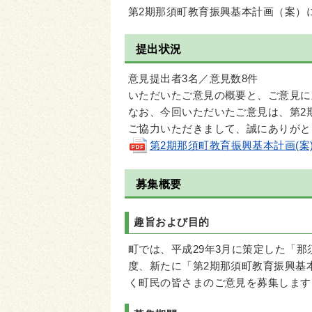
第2期那須町教育振興基本計画（案）
提出状況
意見提出者3名／意見数8件
いただいたご意見の概要と、ご意見に
なお、今回いただいたご意見は、第2
ご協力いただきまして、誠にありがと
第2期那須町教育振興基本計画(案)
募集概要
趣旨および目的
町では、平成29年3月に策定した「
度、新たに「第2期那須町教育振興基
く町民の皆さまのご意見を募集します