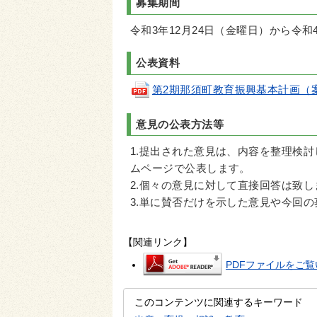
募集期間
令和3年12月24日（金曜日）から令和
公表資料
第2期那須町教育振興基本計画（案）(p
意見の公表方法等
1.提出された意見は、内容を整理検
ムページで公表します。
2.個々の意見に対して直接回答は致し
3.単に賛否だけを示した意見や今回
【関連リンク】
PDFファイルをご覧い
このコンテンツに関連するキーワード