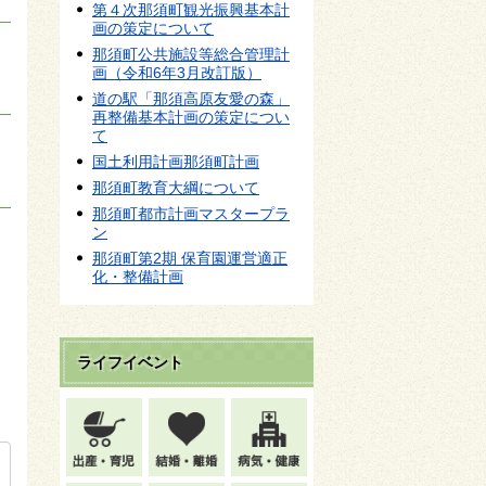
第４次那須町観光振興基本計
画の策定について
那須町公共施設等総合管理計
画（令和6年3月改訂版）
道の駅「那須高原友愛の森」
再整備基本計画の策定につい
て
国土利用計画那須町計画
那須町教育大綱について
那須町都市計画マスタープラ
ン
那須町第2期 保育園運営適正
化・整備計画
ライフイベント