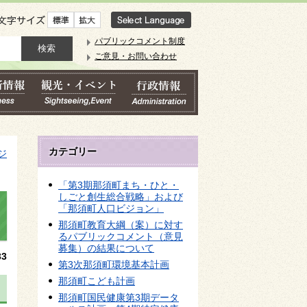
文字サイズ
パブリックコメント制度
ご意見・お問い合わせ
カテゴリー
ジ
「第3期那須町まち・ひと・
しごと創生総合戦略」および
「那須町人口ビジョン」
那須町教育大綱（案）に対す
るパブリックコメント（意見
募集）の結果について
3
第3次那須町環境基本計画
那須町こども計画
那須町国民健康第3期データ