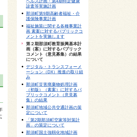
ヘルス計画・第4期特定健康
診査等実施計画
那須町第9期高齢者福祉・介
護保険事業計画
福祉施策に関する各種事業計
画 素案に対するパブリックコ
メントを実施します
第２期那須町教育振興基本計
画（案）に対するパブリック
コメント（意見募集）の結果
について
デジタル・トランスフォーメ
ーション（DX）推進の取り組
み
那須町災害廃棄物処理計画
（初版）（素案）に対するパ
ブリックコメント（意見募
集）の結果
那須町地域公共交通計画の策
年
定について
広
「第2期那須町空家等対策計
画」の策定について
那須町国土強靱化地域計画