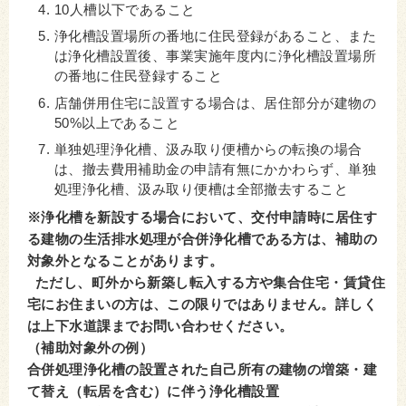
10人槽以下であること
浄化槽設置場所の番地に住民登録があること、また
は浄化槽設置後、事業実施年度内に浄化槽設置場所
の番地に住民登録すること
店舗併用住宅に設置する場合は、居住部分が建物の
50%以上であること
単独処理浄化槽、汲み取り便槽からの転換の場合
は、撤去費用補助金の申請有無にかかわらず、単独
処理浄化槽、汲み取り便槽は全部撤去すること
※浄化槽を新設する場合において、交付申請時に居住す
る建物の生活排水処理が合併浄化槽である方は、補助の
対象外となることがあります。
ただし、町外から新築し転入する方や集合住宅・賃貸住
宅にお住まいの方は、この限りではありません。詳しく
は上下水道課までお問い合わせください。
（補助対象外の例）
合併処理浄化槽の設置された自己所有の建物の増築・建
て替え（転居を含む）に伴う浄化槽設置