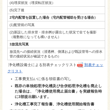
(4)埋戻状況（埋戻転圧状況）
(5)完了後
2宅内配管を設置した場合（宅内配管補助を受ける場合）
(1)配管前の写真
(2)新設した排水管・排水桝が露出した状況で全てを撮影
（複数枚になっても構いません）
3放流先写真
放流先への接続状況（浸透桝、側溝および既設管等への排水
管の接続状況が確認できるもの）
浄化槽設備士による別表チェックリスト
別表チェッ
クリスト
工事費支払いに係る領収書の写し
既存の単独処理浄化槽及び合併処理浄化槽を廃止し
た場合は、「浄化槽使用廃止届出書」を実績報告時
に3部提出願います。
浄化槽工事完了報告書、浄化槽使用開始報告書