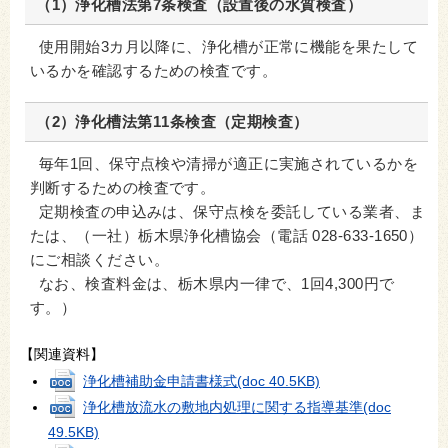
（1）浄化槽法第7条検査（設置後の水質検査）
使用開始3カ月以降に、浄化槽が正常に機能を果たして
いるかを確認するための検査です。
（2）浄化槽法第11条検査（定期検査）
毎年1回、保守点検や清掃が適正に実施されているかを
判断するための検査です。
定期検査の申込みは、保守点検を委託している業者、ま
たは、
（一社）
栃木県浄化槽協会（電話 028-633-1650）
にご相談ください。
なお、検査料金は、栃木県内一律で、1回4,300円で
す。）
【関連資料】
浄化槽補助金申請書様式
(doc 40.5KB)
浄化槽放流水の敷地内処理に関する指導基準
(doc
49.5KB)