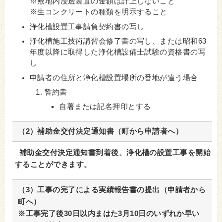
※敷地内浸透装置の金額は計上しないこと
※生コンクリートの種類を明示すること
浄化槽設置工事請負契約書の写し
浄化槽施工技術講習会修了書の写し、または昭和63
年度以降に取得した浄化槽設備士試験の資格書の写
し
申請者の住所と浄化槽設置場所の番地が違う場合
誓約書
​自署または記名押印とする
（2）補助金交付決定通知書（町から申請者へ）
補助金交付決定通知書到着後、浄化槽の設置工事を
開始
することができます。
（3）工事の完了による実績報告書の提出（申請者から
町へ）
※工事完了後30日以内まはた3月10日のいずれか早い