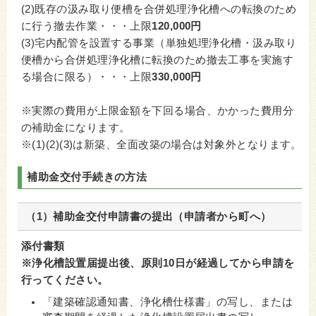
(2)既存の汲み取り便槽を合併処理浄化槽への転換のため
に行う撤去作業・・・上限
120,000円
(3)宅内配管を設置する事業（単独処理浄化槽・汲み取り
便槽から合併処理浄化槽に転換のため撤去工事を実施す
る場合に限る）・・・上限
330,000円
※実際の費用が上限金額を下回る場合、かかった費用分
の補助金になります。
※(1)(2)(3)は新築、全面改築の場合は対象外となります。
補助金交付手続きの方法
（1）補助金交付申請書の提出（申請者から町へ）
添付書類
※
浄化槽設置届提出後、原則10日が経過してから申請を
行ってください。
「建築確認通知書、浄化槽仕様書」の写し、または