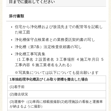
日までに提出してください
添付書類
住宅から浄化槽および放流先までの配管等を記載し
た竣工図
浄化槽保守点検業者との業務委託契約書の写し
浄化槽（第7条）法定検査依頼書の写し
浄化槽工事写真集
（1 工事名 2 設置者名 3 工事場所 4 施工年月日 5
工事内容 6 施工業者名を入れる）
※写真集については以下についても提出願います
1単独処理浄化槽及びくみ取り便槽を撤去した場合
(1)着手前
(2)撤去状況
(3)運搬中（(1)車両に積載後撮影(2)処理施設の看板と運搬車
が納まるように撮影）