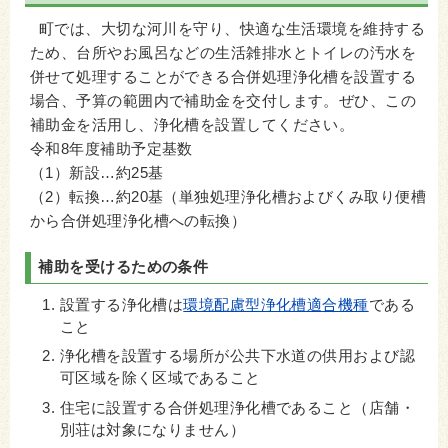
町では、大切な河川を守り、快適な生活環境を維持する
ため、台所やお風呂などの生活雑排水とトイレの汚水を
併せて処理することができる合併処理浄化槽を設置する
場合、予算の範囲内で補助金を交付します。ぜひ、この
補助金を活用し、浄化槽を設置してください。
令和8年度補助予定基数
（1）新設…約25基
（2）転換…約20基（単独処理浄化槽およびくみ取り便槽
から合併処理浄化槽への転換）
補助を受けるための条件
設置する浄化槽は
環境配慮型浄化槽適合機種
である
こと
浄化槽を設置する場所が公共下水道の供用および認
可区域を除く区域であること
住宅に設置する合併処理浄化槽であること（店舗・
別荘は対象になりません）