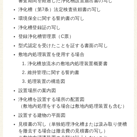
審査期間を経過した浄化槽設置届出書
の写し
浄化槽（第7条）法定検査依頼書の写し
環境保全に関する誓約書の写し
浄化槽登録証の写し
登録浄化槽管理票（C票）
型式認定を受けたことを証する書面の写し
敷地内処理装置を使用する場合
浄化槽放流水の敷地内処理装置概要書
維持管理に関する誓約書
処理装置の構造図
設置場所の案内図
浄化槽を設置する場所の配置図
（敷地内処理をする場合は敷地内処理装置も含む）
設置する建物の平面図
見積書の写し
（単独処理浄化槽または汲み取り便槽
を撤去する場合は撤去費の見積書の写し）