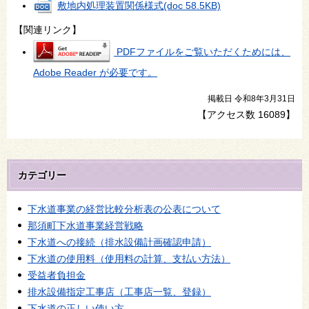
敷地内処理装置関係様式
(doc 58.5KB)
【関連リンク】
PDFファイルをご覧いただくためには、
Adobe Reader が必要です。
掲載日 令和8年3月31日
【アクセス数
16089
】
カテゴリー
下水道事業の経営比較分析表の公表について
那須町下水道事業経営戦略
下水道への接続（排水設備計画確認申請）
下水道の使用料（使用料の計算、支払い方法）
受益者負担金
排水設備指定工事店（工事店一覧、登録）
下水道の正しい使い方