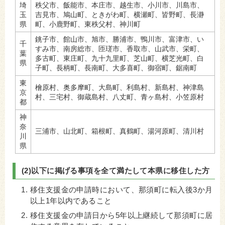
埼
秩父市、飯能市、本庄市、越生市、小川市、川島市、
玉
吉見市、鳩山町、ときがわ町、横瀬町、皆野町、長瀞
県
町、小鹿野町、東秩父村、神川町
銚子市、館山市、旭市、勝浦市、鴨川市、富津市、い
千
すみ市、南房総市、匝瑳市、香取市、山武市、栄町、
葉
多古町、東庄町、九十九里町、芝山町、横芝光町、白
県
子町、長柄町、長南町、大多喜町、御宿町、鋸南町
東
檜原村、奥多摩町、大島町、利島村、新島村、神津島
京
村、三宅村、御蔵島村、八丈町、青ヶ島村、小笠原村
都
神
奈
三浦市、山北町、箱根町、真鶴町、湯河原町、清川村
川
県
(2)以下に掲げる事項を全て満たして本県に移住した方
移住支援金の申請時において、那須町に転入後3か月
以上1年以内であること
移住支援金の申請日から5年以上継続して那須町に居