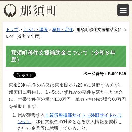
トップ
>
くらし・環境
>
移住・定住
> 那須町移住支援補助金につ
いて（令和８年度）
那須町移住支援補助金について（令和８年
度）
ページ番号：P-001545
東京23区在住の方又は東京圏から23区に通勤する方が、
那須町に移住し、1
～5のいずれかの要件を満たした場合
に、世帯で移住の場合100万円、単身で移住の場合60万円
を補助します。
県が運営する
企業情報掲載サイト（外部サイトへリ
ンク）
に移住支援金の対象となる求人情報を掲載し
た中小企業等に就職していること。