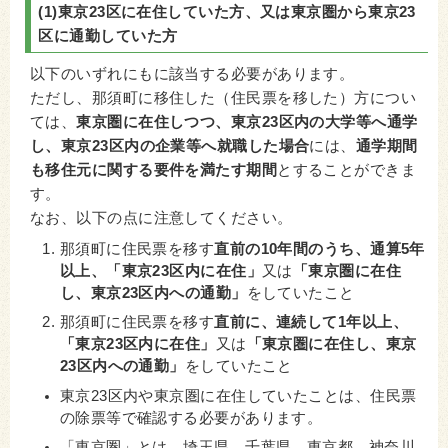
(1)東京23区に在住していた方、又は東京圏から東京23
区に通勤していた方
以下のいずれにもに該当する必要があります。
ただし、那須町に移住した（住民票を移した）方につい
ては、
東京圏に在住しつつ、東京23区内の大学等へ通学
し、東京23区内の企業等へ就職した場合
には、
通学期間
も移住元に関する要件を満たす期間
とすることができま
す。
なお、以下の点に注意してください。
那須町に住民票を移す
直前の10年間のうち、通算5年
以上、「東京23区内に在住」
又は
「東京圏に在住
し、東京23区内への通勤」
をしていたこと
那須町に住民票を移す
直前に、連続して1年以上、
「東京23区内に在住」
又は
「東京圏に在住し、東京
23区内への通勤」
をしていたこと
東京23区内や東京圏に在住していたことは、住民票
の除票等で確認する必要があります。
「東京圏」とは、埼玉県、千葉県、東京都、神奈川