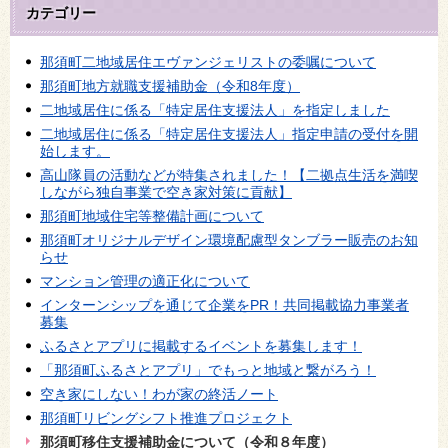
カテゴリー
那須町二地域居住エヴァンジェリストの委嘱について
那須町地方就職支援補助金（令和8年度）
二地域居住に係る「特定居住支援法人」を指定しました
二地域居住に係る「特定居住支援法人」指定申請の受付を開
始します。
高山隊員の活動などが特集されました！【二拠点生活を満喫
しながら独自事業で空き家対策に貢献】
那須町地域住宅等整備計画について
那須町オリジナルデザイン環境配慮型タンブラー販売のお知
らせ
マンション管理の適正化について
インターンシップを通じて企業をPR！共同掲載協力事業者
募集
ふるさとアプリに掲載するイベントを募集します！
「那須町ふるさとアプリ」でもっと地域と繋がろう！
空き家にしない！わが家の終活ノート
那須町リビングシフト推進プロジェクト
那須町移住支援補助金について（令和８年度）