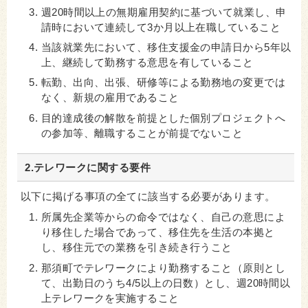
週20時間以上の無期雇用契約に基づいて就業し、申
請時において連続して3か月以上在職していること
当該就業先において、移住支援金の申請日から5年以
上、継続して勤務する意思を有していること
転勤、出向、出張、研修等による勤務地の変更では
なく、新規の雇用であること
目的達成後の解散を前提とした個別プロジェクトへ
の参加等、離職することが前提でないこと
2.テレワークに関する要件
以下に掲げる事項の全てに該当する必要があります。
所属先企業等からの命令ではなく、自己の意思によ
り移住した場合であって、移住先を生活の本拠と
し、移住元での業務を引き続き行うこと
那須町でテレワークにより勤務すること（原則とし
て、出勤日のうち4/5以上の日数）とし、週20時間以
上テレワークを実施すること