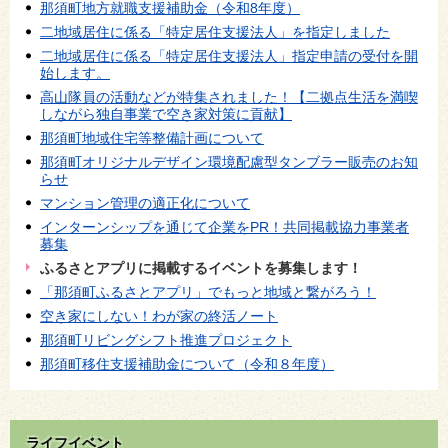
那須町地方就職支援補助金（令和8年度）
二地域居住に係る「特定居住支援法人」を指定しました
二地域居住に係る「特定居住支援法人」指定申請の受付を開
始します。
高山隊員の活動などが特集されました！【二拠点生活を満喫
しながら独自事業で空き家対策に貢献】
那須町地域住宅等整備計画について
那須町オリジナルデザイン環境配慮型タンブラー販売のお知
らせ
マンション管理の適正化について
インターンシップを通じて企業をPR！共同掲載協力事業者
募集
ふるさとアプリに掲載するイベントを募集します！
「那須町ふるさとアプリ」でもっと地域と繋がろう！
空き家にしない！わが家の終活ノート
那須町リビングシフト推進プロジェクト
那須町移住支援補助金について（令和８年度）
ライフイベント