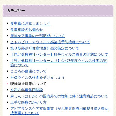
カテゴリー
食中毒に注意しましょう
食事相談のお知らせ
産後ケア事業の一部助成について
ヒトパピローマウイルス感染症予防接種について
第３期那須町健康増進計画の策定について
【県北健康福祉センター】肝炎ウイルス検査の実施について
【県北健康福祉センターより】令和7年度ウイルス検査の実
施について
こころの健康について
肝炎ウイルス検査を受けましょう
喫煙防止対策について
令和８年度集団健診
麻しん（はしか）の国内外での増加に伴う注意喚起について
上手な医療のかかり方
アピアランスケア支援事業（がん患者医療用補整具購入費助
成事業）について