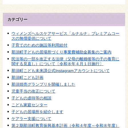
カテゴリー
ウィメンズヘルスケアサービス「ルナルナ」プレミアムコー
スの無償提供について
子育てのための施設等利用給付
那須町子どもの居場所づくり事業費補助金募集のご案内
民法等の一部を改正する法律（父母の離婚後等の子の養育に
関する見直し）について〔令和８年４月１日施行〕
那須町こども未来課公式Instagramアカウントについて
那須町こども計画
那須焼売グランプリを開催しました
児童手当の改正について
子どもの虐待等の相談
こども家庭センター
子どもの居場所を紹介します
ケアラー支援について
第２期那須町教育振興基本計画（令和４年度～令和８年度）