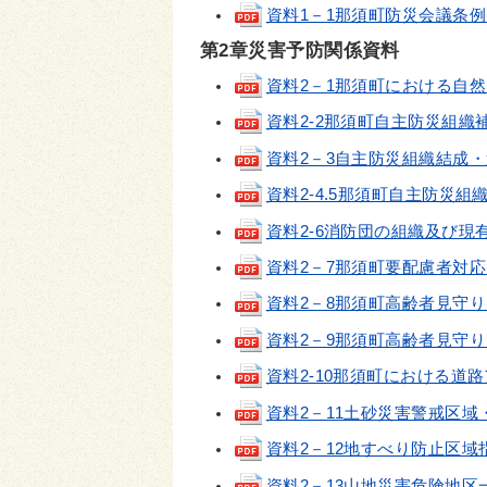
資料1－1那須町防災会議条例(pdf
第2章災害予防関係資料
資料2－1那須町における自然災害
資料2-2那須町自主防災組織補助金交
資料2－3自主防災組織結成・運営マ
資料2-4.5那須町自主防災組織一
資料2-6消防団の組織及び現有勢力(
資料2－7那須町要配慮者対応マニュ
資料2－8那須町高齢者見守りネッ
資料2－9那須町高齢者見守りネ
資料2‐10那須町における道路ア
資料2－11土砂災害警戒区域・特
資料2－12地すべり防止区域指定
資料2－13山地災害危険地区一覧表