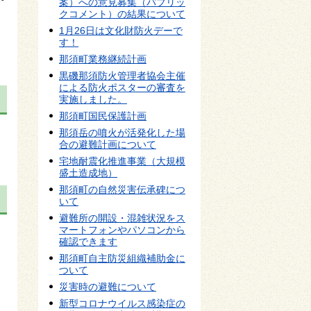
案）への意見募集（パブリッ
クコメント）の結果について
1月26日は文化財防火デーで
す！
那須町業務継続計画
黒磯那須防火管理者協会主催
による防火ポスターの審査を
実施しました。
那須町国民保護計画
那須岳の噴火が活発化した場
合の避難計画について
宅地耐震化推進事業（大規模
盛土造成地）
那須町の自然災害伝承碑につ
いて
避難所の開設・混雑状況をス
マートフォンやパソコンから
確認できます
那須町自主防災組織補助金に
ついて
災害時の避難について
新型コロナウイルス感染症の