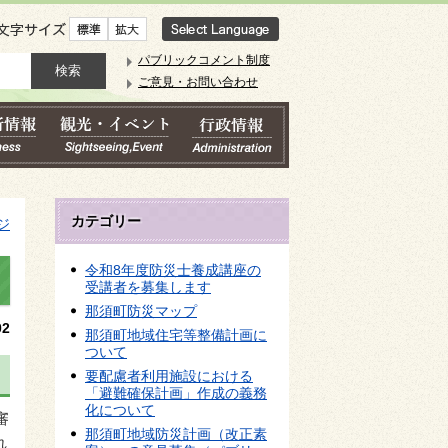
文字サイズ
パブリックコメント制度
ご意見・お問い合わせ
カテゴリー
ジ
令和8年度防災士養成講座の
受講者を募集します
那須町防災マップ
2
那須町地域住宅等整備計画に
ついて
要配慮者利用施設における
「避難確保計画」作成の義務
化について
審
那須町地域防災計画（改正素
れ