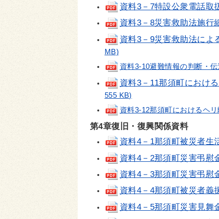
資料3－7特設公衆電話取
資料3－8災害救助法施行
資料3－9災害救助法に
MB)
資料3-10避難情報の判断・伝達マニ
資料3－11那須町におけ
555 KB)
資料3-12那須町におけるヘリ離着陸
第4章復旧・復興関係資料
資料4－1那須町被災者生
資料4－2那須町災害弔慰
資料4－3那須町災害弔慰
資料4－4那須町被災者義
資料4－5那須町災害見舞