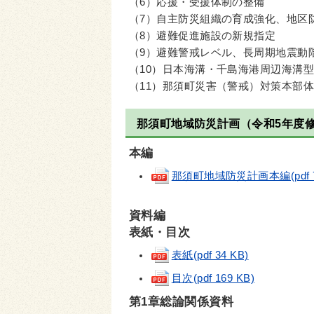
（6）応援・受援体制の整備
（7）自主防災組織の育成強化、地区
（8）避難促進施設の新規指定
（9）避難警戒レベル、長周期地震動
（10）日本海溝・千島海港周辺海溝
（11）那須町災害（警戒）対策本部
那須町地域防災計画（令和5年度
本編
那須町地域防災計画本編(pdf 7.
資料編
表紙・目次
表紙(pdf 34 KB)
目次(pdf 169 KB)
第1章総論関係資料