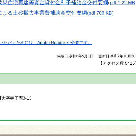
害被災住宅再建等資金貸付金利子補給金交付要綱
(pdf 1.22 MB
による土砂撤去事業費補助金交付要綱
(pdf 706 KB)
ただくためには、Adobe Reader が必要です。
掲載日 令和6年5月1日
更新日 令和7年10月3
【アクセス数
5415
】
町大字寺子丙3-13