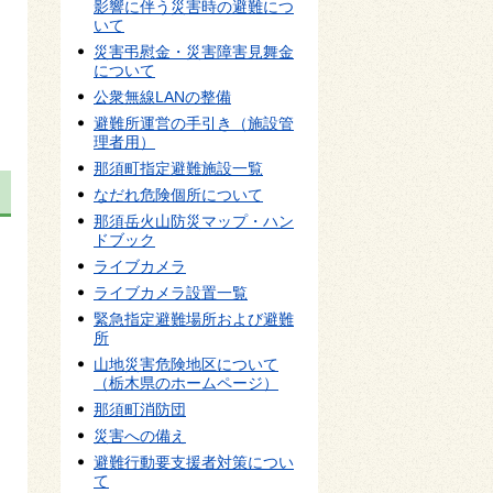
影響に伴う災害時の避難につ
いて
災害弔慰金・災害障害見舞金
について
公衆無線LANの整備
避難所運営の手引き（施設管
理者用）
那須町指定避難施設一覧
なだれ危険個所について
那須岳火山防災マップ・ハン
ドブック
ライブカメラ
ライブカメラ設置一覧
緊急指定避難場所および避難
所
山地災害危険地区について
（栃木県のホームページ）
那須町消防団
災害への備え
避難行動要支援者対策につい
て