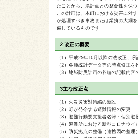
たことから、県計画との整合性を保つ
この計画は、本町における災害に対す
が処理すべき事務または業務の大綱を
備しているものです。
2 改正の概要
（1）平成29年10月以降の法改正、
（2）各種統計データ等の時点修正を
（3）地域防災計画の各編の記載内容
3主な改正点
（1）火災災害対策編の新設
（2）町が発令する避難情報の変更
（3）避難行動要支援者名簿・個別避
（4）避難所における新型コロナウイ
（5）防災拠点の整備（連携図の整理