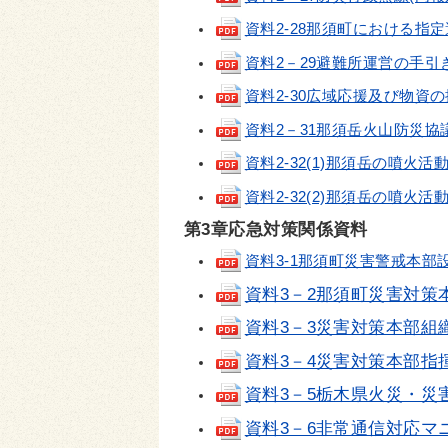
資料2-28那須町における指定避難所
資料2－29避難所運営の手引き(pd
資料2-30広域応援及び物資の提供
資料2－31那須岳火山防災協議会設
資料2-32(1)那須岳の噴火活動が
資料2-32(2)那須岳の噴火活動が
第3章応急対策関係資料
資料3-1那須町災害警戒本部設置要綱
資料3－2那須町災害対策
資料3－3災害対策本部組
資料3－4災害対策本部指
資料3－5栃木県火災・災
資料3－6非常通信対応マ