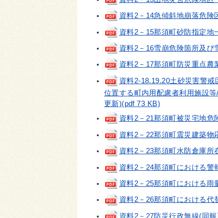
資料2－14急傾斜地崩落危険区域
資料2－15那須町砂防指定地一覧表
資料2－16雪崩危険箇所及び雪崩
資料2－17那須町防災重点農業用た
資料2-18.19.20土砂災
位置する町内用配慮者利用施設等/
更新)(pdf 73 KB)
資料2－21那須町被災宅地危険度判
資料2－22那須町震災建築物応急
資料2－23那須町水防倉庫所在地・
資料2－24那須町における警報・
資料2－25那須町における雨量・
資料2－26那須町における代替路
資料2－27防災行政無線(同報系）