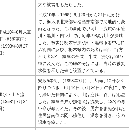
大な被害をもたらした。
平成10年（1998）8月26日から31日にかけ
て、栃木県北東部や福島県南部で局地的な豪
雨となった。この豪雨で那珂川上流域の余笹
平成10年8月末豪
川・黒川・四ツ川では河岸の8割以上が決壊
雨（那須豪雨）
した。被害は栃木県那須町・黒磯市を中心に
（1998年8月27
広範囲に及び、栃木県内の死者は5名、行方
日）
不明者2名、家屋の全壊、半壊、浸水は2977
棟に及んだ。この碑のそばには、当時の被災
水位を示した碑も設置されている。
安政5年6月（1858年7月）、大雨は10日余り
降りつづき、6月14日（7月24日）の夜には降
洪水・土石流
り続いた長雨により、山は崩れ、谷川は氾濫
（1858年7月24
した。家屋全戸が損傷又は流失し、18名の尊
日）
い命が奪われた。その後、災害をまぬがれた
住民は南側の岡へ移住し、温泉を引き、今の
湯本を築いた。