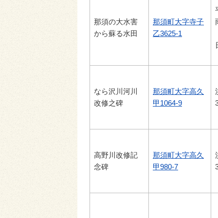
那須の大水害
那須町大字寺子
から蘇る水田
乙3625-1
なら沢川河川
那須町大字高久
改修之碑
甲1064-9
高野川改修記
那須町大字高久
念碑
甲980-7