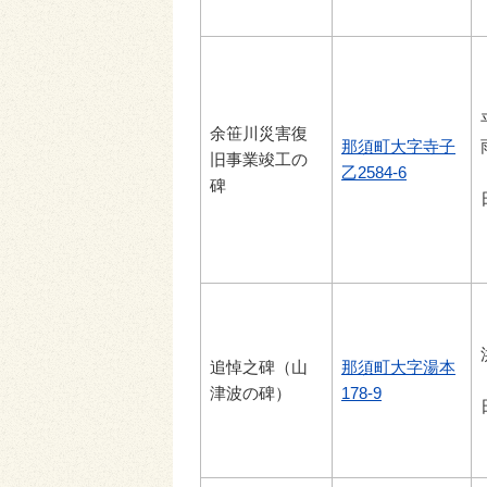
余笹川災害復
那須町大字寺子
旧事業竣工の
乙2584-6
碑
追悼之碑（山
那須町大字湯本
津波の碑）
178-9