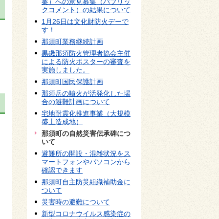
案）への意見募集（パブリッ
クコメント）の結果について
1月26日は文化財防火デーで
す！
那須町業務継続計画
黒磯那須防火管理者協会主催
による防火ポスターの審査を
実施しました。
那須町国民保護計画
那須岳の噴火が活発化した場
合の避難計画について
宅地耐震化推進事業（大規模
盛土造成地）
那須町の自然災害伝承碑につ
いて
避難所の開設・混雑状況をス
マートフォンやパソコンから
確認できます
那須町自主防災組織補助金に
ついて
災害時の避難について
新型コロナウイルス感染症の