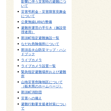
影響に伴う災害時の避難につ
いて
災害弔慰金・災害障害見舞金
について
公衆無線LANの整備
避難所運営の手引き（施設管
理者用）
那須町指定避難施設一覧
なだれ危険個所について
那須岳火山防災マップ・ハン
ドブック
ライブカメラ
ライブカメラ設置一覧
緊急指定避難場所および避難
所
山地災害危険地区について
（栃木県のホームページ）
那須町消防団
災害への備え
避難行動要支援者対策につい
て