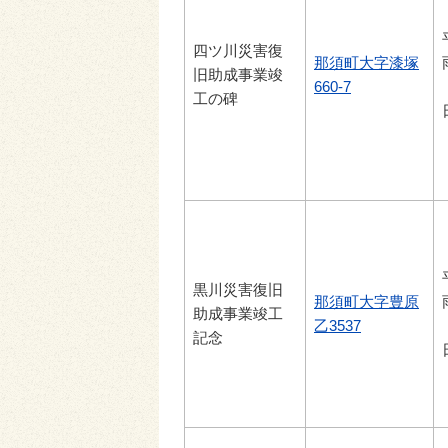
四ツ川災害復
那須町大字漆塚
旧助成事業竣
660-7
工の碑
黒川災害復旧
那須町大字豊原
助成事業竣工
乙3537
記念