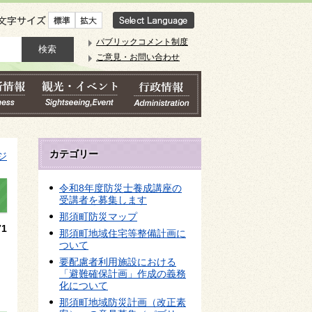
文字サイズ
パブリックコメント制度
ご意見・お問い合わせ
カテゴリー
ジ
令和8年度防災士養成講座の
受講者を募集します
那須町防災マップ
1
那須町地域住宅等整備計画に
ついて
要配慮者利用施設における
「避難確保計画」作成の義務
化について
那須町地域防災計画（改正素