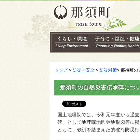
トップ
>
防災・安全
>
防災対策
> 那須町
那須町の自然災害伝承碑につ
国土地理院では、令和元年度から過去
碑」として地理院地図や地形図等に掲
ともに、教訓を踏まえた的確な防災行