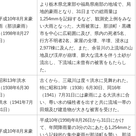
より栃木県北東部や福島県南部の地域で、局
地的豪雨となり、31日までの総雨量は
平成10年8月末豪
1,254mmを記録するなど、観測史上例をみな
雨（那須豪雨）
い大雨となった。大雨被害は、那須町・黒磯
（1998年8月27
市を中心に広範囲に及び、県内の死者5名、
日）
行方不明者2名、家屋の全壊、半壊、浸水は
2,977棟に及んだ。また、余笹川の上流域の山
地及び渓岸が崩壊、膨大な流木を伴う土砂が
流出し、下流域に未曾有の被害をもたらし
た。
昭和13年洪水
古くから、三蔵川は度々洪水に見舞われた。
（1938年6月30
特に昭和13年（1938）6月30日、同16年
日）
（1941）7月31日には豪雨による大洪水に合
洪水（1941年7月
い、尊い水の犠牲者を出すと共に流域一帯の
31日）
田畑及び建造物が大きな被害を受けた。
平成10年(1998)年8月26日から31日にかけ
て、年間降雨量の3分の2にあたる1,254mmと
平成10年8月末豪
いう記録的な集中豪雨が那須町を襲い、那須