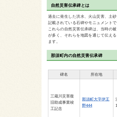
自然災害伝承碑とは
過去に発生した洪水、火山災害、土砂
記載されている石碑やモニュメントで
これらの自然災害伝承碑は、当時の被
が多く、それらを地図を通じて伝える
ます。
那須町内の自然災害伝承碑
碑名
所在地
三蔵川災害復
那須町大字伊王
旧助成事業竣
野444
工記念