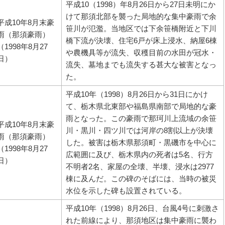
平成10（1998）年8月26日から27日未明にか
けて那須北部を襲った局地的な集中豪雨で余
平成10年8月末豪
笹川が氾濫。当地区では下余笹橋附近と下川
雨（那須豪雨）
橋下流が決壊、住宅6戸が床上浸水、納屋6棟
（1998年8月27
や農機具等が流失、収穫目前の水田が冠水・
日）
流失、墓地までも流失する甚大な被害となっ
た。
平成10年（1998）8月26日から31日にかけ
て、栃木県北東部や福島県南部で局地的な豪
雨となった。この豪雨で那珂川上流域の余笹
平成10年8月末豪
川・黒川・四ツ川では河岸の8割以上が決壊
雨（那須豪雨）
した。被害は栃木県那須町・黒磯市を中心に
（1998年8月27
広範囲に及び、栃木県内の死者は5名、行方
日）
不明者2名、家屋の全壊、半壊、浸水は2977
棟に及んだ。この碑のそばには、当時の被災
水位を示した碑も設置されている。
平成10年（1998）8月26日、台風4号に刺激さ
れた前線により、那須地区は集中豪雨に襲わ