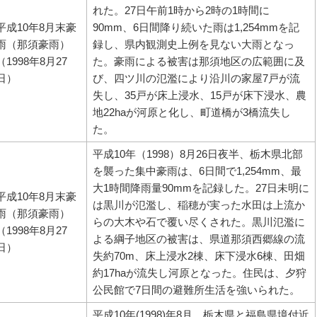
れた。27日午前1時から2時の1時間に
平成10年8月末豪
90mm、6日間降り続いた雨は1,254mmを記
雨（那須豪雨）
録し、県内観測史上例を見ない大雨となっ
（1998年8月27
た。豪雨による被害は那須地区の広範囲に及
日）
び、四ツ川の氾濫により沿川の家屋7戸が流
失し、35戸が床上浸水、15戸が床下浸水、農
地22haが河原と化し、町道橋が3橋流失し
た。
平成10年（1998）8月26日夜半、栃木県北部
を襲った集中豪雨は、6日間で1,254mm、最
大1時間降雨量90mmを記録した。27日未明に
平成10年8月末豪
は黒川が氾濫し、稲穂が実った水田は上流か
雨（那須豪雨）
らの大木や石で覆い尽くされた。黒川氾濫に
（1998年8月27
よる綱子地区の被害は、県道那須西郷線の流
日）
失約70m、床上浸水2棟、床下浸水6棟、田畑
約17haが流失し河原となった。住民は、夕狩
公民館で7日間の避難所生活を強いられた。
平成10年(1998)年8月、栃木県と福島県境付近