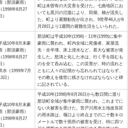
雨（那須豪雨）
町は未曽有の大災害を受けた。七曲地区にお
（1998年8月27
いても黒川の氾濫により、田畑、橋が流失し
日）
た。町より避難勧告が出され、9世帯46人が8
月28日より1週間の避難生活をしいられた。
那須町は平成10年(1998)・11年(1999)に集中
平成10年8月末豪
豪雨に襲われ、町内全域に死傷者、家屋流
雨（那須豪雨）
失・全半壊、床上浸水など、甚大な被害が発
（1998年8月27
生した。怒濤と化した水は、行く手を阻むも
日）
のを全て呑み込む。この災害が、時の流れと
洪水（1999年7月
ともに人々の記憶から忘れられてはならず、
13日）
その教えを後世に残さなければならないと碑
に記されている。
平成10年(1998)年8月26日から数日間に渡り
那須町全域が集中豪雨に襲われ、これまでに
平成10年8月末豪
ない大被害を受けた。苦戸川用水土地改良区
雨（那須豪雨）
の用水路は、堰口より終点までの二十数キロ
（1998年8月27
メートルで数十箇所の被害を受け、特に四ツ
日）