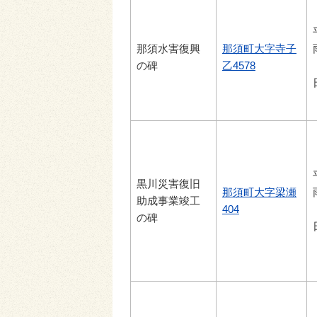
那須水害復興
那須町大字寺子
の碑
乙4578
黒川災害復旧
那須町大字梁瀬
助成事業竣工
404
の碑