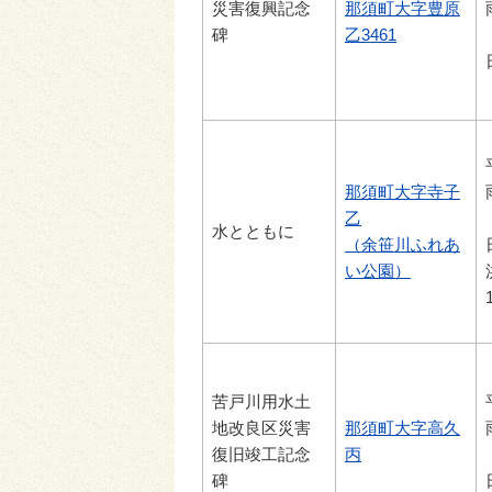
災害復興記念
那須町大字豊原
碑
乙3461
那須町大字寺子
乙
水とともに
（余笹川ふれあ
い公園）
苦戸川用水土
地改良区災害
那須町大字高久
復旧竣工記念
丙
碑