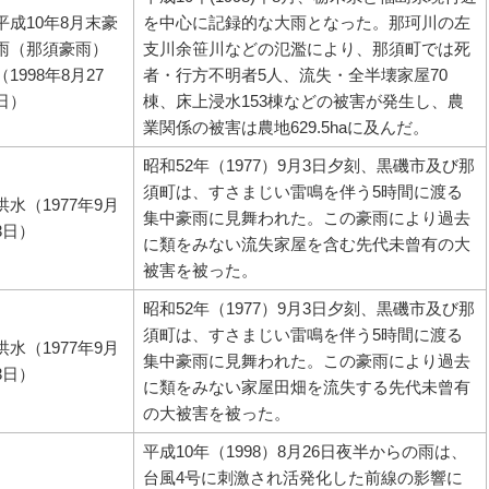
平成10年8月末豪
を中心に記録的な大雨となった。那珂川の左
雨（那須豪雨）
支川余笹川などの氾濫により、那須町では死
（1998年8月27
者・行方不明者5人、流失・全半壊家屋70
日）
棟、床上浸水153棟などの被害が発生し、農
業関係の被害は農地629.5haに及んだ。
昭和52年（1977）9月3日夕刻、黒磯市及び那
須町は、すさまじい雷鳴を伴う5時間に渡る
洪水（1977年9月
集中豪雨に見舞われた。この豪雨により過去
3日）
に類をみない流失家屋を含む先代未曾有の大
被害を被った。
昭和52年（1977）9月3日夕刻、黒磯市及び那
須町は、すさまじい雷鳴を伴う5時間に渡る
洪水（1977年9月
集中豪雨に見舞われた。この豪雨により過去
3日）
に類をみない家屋田畑を流失する先代未曾有
の大被害を被った。
平成10年（1998）8月26日夜半からの雨は、
台風4号に刺激され活発化した前線の影響に