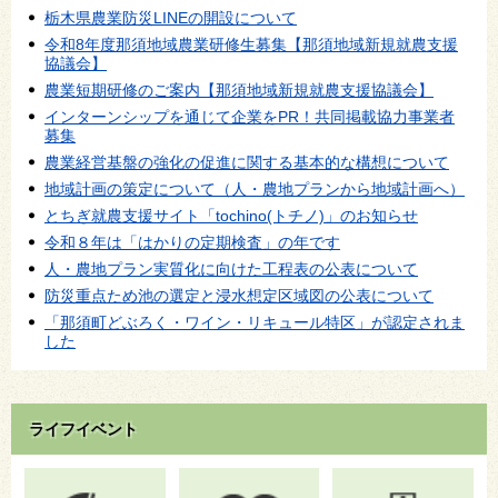
栃木県農業防災LINEの開設について
令和8年度那須地域農業研修生募集【那須地域新規就農支援
協議会】
農業短期研修のご案内【那須地域新規就農支援協議会】
インターンシップを通じて企業をPR！共同掲載協力事業者
募集
農業経営基盤の強化の促進に関する基本的な構想について
地域計画の策定について（人・農地プランから地域計画へ）
とちぎ就農支援サイト「tochino(トチノ)」のお知らせ
令和８年は「はかりの定期検査」の年です
人・農地プラン実質化に向けた工程表の公表について
防災重点ため池の選定と浸水想定区域図の公表について
「那須町どぶろく・ワイン・リキュール特区」が認定されま
した
ライフイベント