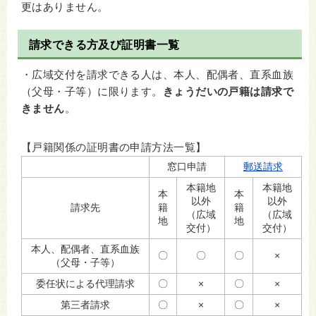
更はありません。
請求できる方及び証明書一覧
・広域交付を請求できる人は、本人、配偶者、直系血族
（父母・子等）に限ります。
きょうだいの戸籍は請求で
きません
。
【戸籍関係の証明書の申請方法一覧】
窓口申請
郵送請求
本籍地
本籍地
本
本
以外
以外
請求先
籍
籍
（広域
（広域
地
地
交付）
交付）
本人、配偶者、直系血族
〇
〇
〇
×
（父母・子等）
委任状による代理請求
〇
×
〇
×
第三者請求
〇
×
〇
×