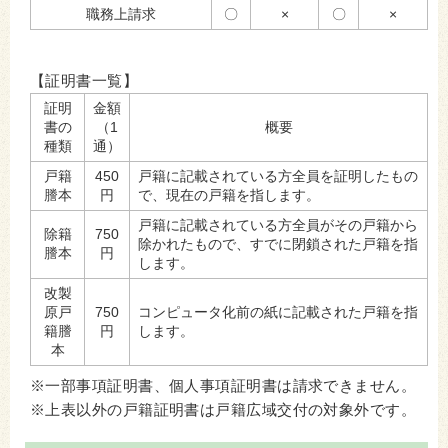
職務上請求
〇
×
〇
×
【証明書一覧】
証明
金額
書の
（1
概要
種類
通）
戸籍
450
戸籍に記載されている方全員を証明したもの
謄本
円
で、現在の戸籍を指します。
戸籍に記載されている方全員がその戸籍から
除籍
750
除かれたもので、すでに閉鎖された戸籍を指
謄本
円
します。
改製
原戸
750
コンピュータ化前の紙に記載された戸籍を指
籍謄
円
します。
本
※一部事項証明書、個人事項証明書は請求できません。
※上表以外の戸籍証明書は戸籍広域交付の対象外です。