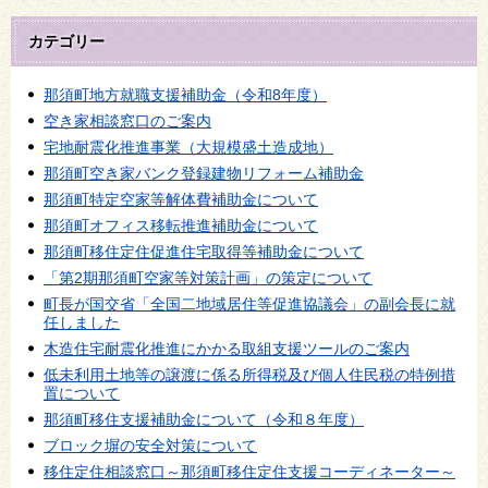
カテゴリー
那須町地方就職支援補助金（令和8年度）
空き家相談窓口のご案内
宅地耐震化推進事業（大規模盛土造成地）
那須町空き家バンク登録建物リフォーム補助金
那須町特定空家等解体費補助金について
那須町オフィス移転推進補助金について
那須町移住定住促進住宅取得等補助金について
「第2期那須町空家等対策計画」の策定について
町長が国交省「全国二地域居住等促進協議会」の副会長に就
任しました
木造住宅耐震化推進にかかる取組支援ツールのご案内
低未利用土地等の譲渡に係る所得税及び個人住民税の特例措
置について
那須町移住支援補助金について（令和８年度）
ブロック塀の安全対策について
移住定住相談窓口～那須町移住定住支援コーディネーター～