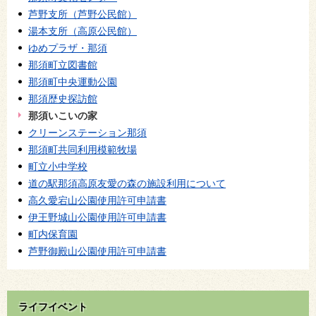
芦野支所（芦野公民館）
湯本支所（高原公民館）
ゆめプラザ・那須
那須町立図書館
那須町中央運動公園
那須歴史探訪館
那須いこいの家
クリーンステーション那須
那須町共同利用模範牧場
町立小中学校
道の駅那須高原友愛の森の施設利用について
高久愛宕山公園使用許可申請書
伊王野城山公園使用許可申請書
町内保育園
芦野御殿山公園使用許可申請書
ライフイベント