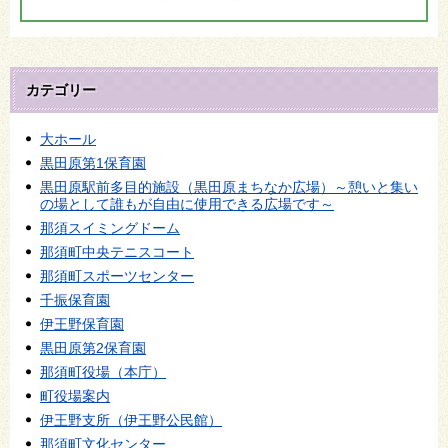
カテゴリー
大ホール
黒田原第1保育園
黒田原駅前多目的施設（黒田原まちなか広場）～憩いと集い
の場として誰もが自由に使用できる広場です～
那須スイミングドーム
那須町中央テニスコート
那須町スポーツセンター
千振保育園
伊王野保育園
黒田原第2保育園
那須町役場（本庁）
町役場案内
伊王野支所（伊王野公民館）
那須町文化センター