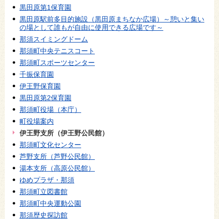
黒田原第1保育園
黒田原駅前多目的施設（黒田原まちなか広場）～憩いと集い
の場として誰もが自由に使用できる広場です～
那須スイミングドーム
那須町中央テニスコート
那須町スポーツセンター
千振保育園
伊王野保育園
黒田原第2保育園
那須町役場（本庁）
町役場案内
伊王野支所（伊王野公民館）
那須町文化センター
芦野支所（芦野公民館）
湯本支所（高原公民館）
ゆめプラザ・那須
那須町立図書館
那須町中央運動公園
那須歴史探訪館