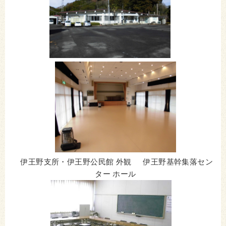
伊王野支所・伊王野公民館 外観 伊王野基幹集落セン
ター ホール