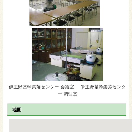
伊王野基幹集落センター 会議室 伊王野基幹集落センタ
ー 調理室
地図