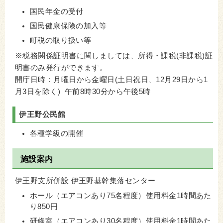
国民年金の受付
国民健康保険の加入等
町税の取り扱い等
※税務関係証明書に関しましては、所得・課税(非課税)証
明書のみ発行ができます。
開庁日時：月曜日から金曜日(土日祝日、12月29日から1
月3日を除く) 午前8時30分から午後5時
伊王野公民館
各種学級の開催
施設案内
伊王野支所併設 伊王野基幹集落センター
ホール（エアコンあり75名程度）使用料金1時間あた
り850円
研修室（エアコンあり30名程度）使用料金1時間あた