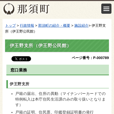
トップ
>
行政情報
>
那須町の紹介・概要
>
施設紹介
> 伊王野支
所（伊王野公民館）
伊王野支所（伊王野公民館）
ページ番号：P-000789
窓口業務
伊王野支所
戸籍の届出、住所の異動（マイナンバーカードでの
特例転入は本庁住民生活課のみの取り扱いとなりま
す）
戸籍の証明、住民票、印鑑登録証明書の発行