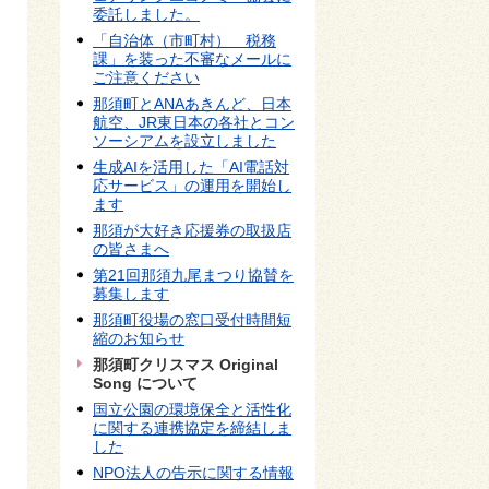
委託しました。
「自治体（市町村） 税務
課」を装った不審なメールに
ご注意ください
那須町とANAあきんど、日本
航空、JR東日本の各社とコン
ソーシアムを設立しました
生成AIを活用した「AI電話対
応サービス」の運用を開始し
ます
那須が大好き応援券の取扱店
の皆さまへ
第21回那須九尾まつり協賛を
募集します
那須町役場の窓口受付時間短
縮のお知らせ
那須町クリスマス Original
Song について
国立公園の環境保全と活性化
に関する連携協定を締結しま
した
NPO法人の告示に関する情報