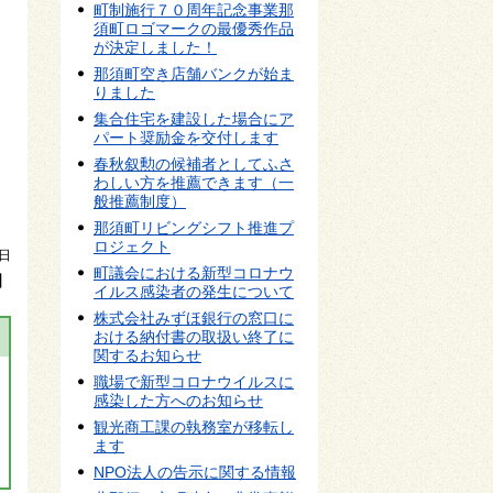
町制施行７０周年記念事業那
須町ロゴマークの最優秀作品
が決定しました！
那須町空き店舗バンクが始ま
りました
集合住宅を建設した場合にア
パート奨励金を交付します
春秋叙勲の候補者としてふさ
わしい方を推薦できます（一
般推薦制度）
那須町リビングシフト推進プ
ロジェクト
9日
町議会における新型コロナウ
】
イルス感染者の発生について
株式会社みずほ銀行の窓口に
おける納付書の取扱い終了に
関するお知らせ
職場で新型コロナウイルスに
感染した方へのお知らせ
観光商工課の執務室が移転し
ます
NPO法人の告示に関する情報