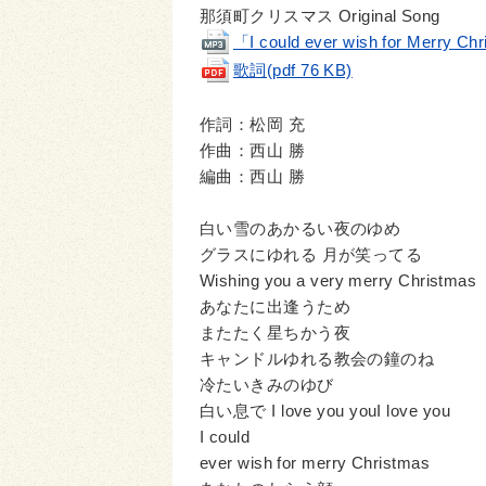
那須町クリスマス Original Song
「I could ever wish for Merry C
歌詞(pdf 76 KB)
作詞：松岡 充
作曲：西山 勝
編曲：西山 勝
白い雪のあかるい夜のゆめ
グラスにゆれる 月が笑ってる
Wishing you a very merry Christmas
あなたに出逢うため
またたく星ちかう夜
キャンドルゆれる教会の鐘のね
冷たいきみのゆび
白い息で I love you youI love you
I could
ever wish for merry Christmas