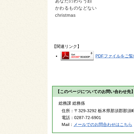
あなたのわらう顔
かわるものなどない
christmas
【関連リンク】
PDFファイルをご覧い
【このページについてのお問い合わせ先
総務課 総務係
住所：
〒329-3292 栃木県那須郡那須
電話：
0287-72-6901
Mail：
メールでのお問合わせはこちら