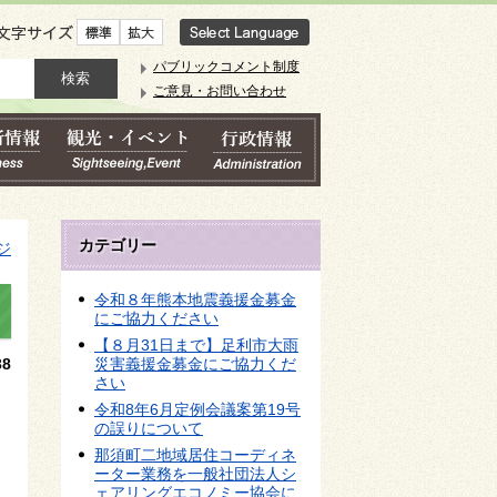
文字サイズ
パブリックコメント制度
ご意見・お問い合わせ
カテゴリー
ジ
令和８年熊本地震義援金募金
にご協力ください
【８月31日まで】足利市大雨
8
災害義援金募金にご協力くだ
さい
令和8年6月定例会議案第19号
の誤りについて
那須町二地域居住コーディネ
ーター業務を一般社団法人シ
ェアリングエコノミー協会に