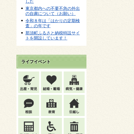
した
東京都内への不要不急の外出
の自粛について（お願い）
令和８年は「はかりの定期検
査」の年です
那須町ふるさと納税特設サイ
トを開設しています！
ライフイベント