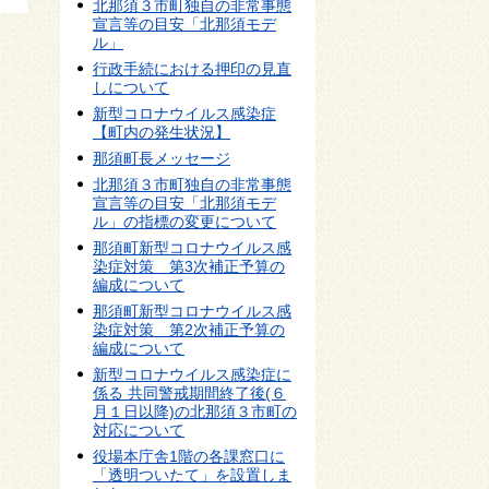
北那須３市町独自の非常事態
宣言等の目安「北那須モデ
ル」
行政手続における押印の見直
しについて
新型コロナウイルス感染症
【町内の発生状況】
那須町長メッセージ
北那須３市町独自の非常事態
宣言等の目安「北那須モデ
ル」の指標の変更について
那須町新型コロナウイルス感
染症対策 第3次補正予算の
編成について
那須町新型コロナウイルス感
染症対策 第2次補正予算の
編成について
新型コロナウイルス感染症に
係る 共同警戒期間終了後(６
月１日以降)の北那須３市町の
対応について
役場本庁舎1階の各課窓口に
「透明ついたて」を設置しま