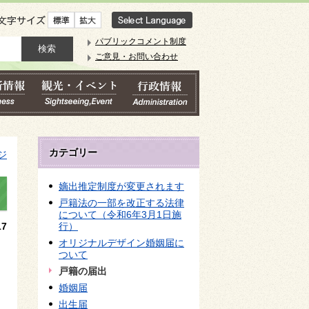
文字サイズ
パブリックコメント制度
ご意見・お問い合わせ
カテゴリー
ジ
嫡出推定制度が変更されます
戸籍法の一部を改正する法律
について（令和6年3月1日施
7
行）
オリジナルデザイン婚姻届に
ついて
戸籍の届出
婚姻届
出生届