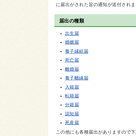
に届出がされた旨の通知が送付されま
届出の種類
出生届
婚姻届
養子縁組届
死亡届
離婚届
養子離縁届
入籍届
転籍届
分籍届
認知届
死産届
この他にも各種届出がありますので