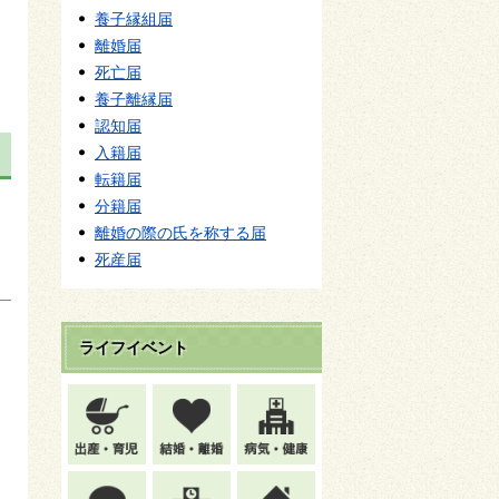
養子縁組届
離婚届
死亡届
養子離縁届
認知届
入籍届
転籍届
分籍届
離婚の際の氏を称する届
死産届
ライフイベント