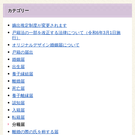
カテゴリー
嫡出推定制度が変更されます
戸籍法の一部を改正する法律について（令和6年3月1日施
行）
オリジナルデザイン婚姻届について
戸籍の届出
婚姻届
出生届
養子縁組届
離婚届
死亡届
養子離縁届
認知届
入籍届
転籍届
分籍届
離婚の際の氏を称する届