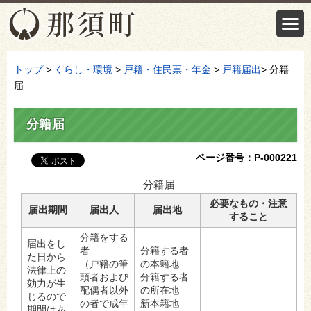
トップ
>
くらし・環境
>
戸籍・住民票・年金
>
戸籍届出
> 分籍
届
分籍届
ページ番号：P-000221
分籍届
必要なもの・注意
届出期間
届出人
届出地
すること
分籍をする
届出をし
者
分籍する者
た日から
（戸籍の筆
の本籍地
法律上の
頭者および
分籍する者
効力が生
配偶者以外
の所在地
じるので
の者で成年
新本籍地
期間はあ