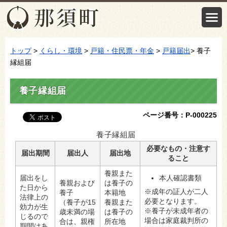
トップ
>
くらし・環境
>
戸籍・住民票・年金
>
戸籍届出
> 養子
縁組届
養子縁組届
ページ番号：P-000225
養子縁組届
必要なもの・注意す
届出期間
届出人
届出地
ること
養親また
届出をし
本人確認書類
養親および
は養子の
た日から
※成年の証人が二人
養子
本籍地
法律上の
必要となります。
（養子が15
養親また
効力が生
※養子が未成年者の
歳未満の場
は養子の
じるので
場合は家庭裁判所の
合は、親権
所在地
期間はあ