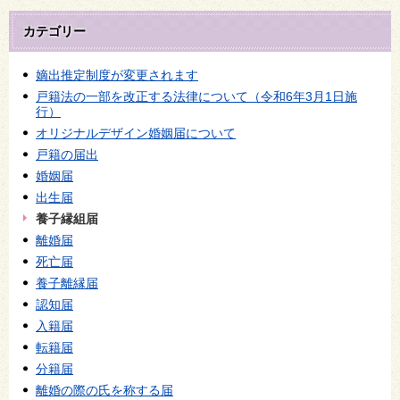
カテゴリー
嫡出推定制度が変更されます
戸籍法の一部を改正する法律について（令和6年3月1日施
行）
オリジナルデザイン婚姻届について
戸籍の届出
婚姻届
出生届
養子縁組届
離婚届
死亡届
養子離縁届
認知届
入籍届
転籍届
分籍届
離婚の際の氏を称する届