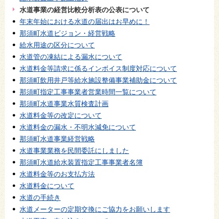
水道事業の経営比較分析表の公表について
年末年始における水道の届出はお早めに！
那須町水道ビジョン・経営戦略
給水用途の区分について
水道管の凍結による漏水について
水道料金等請求に係るインボイス制度対応について
那須町飲用井戸等給水施設整備事業補助金について
那須町指定工事事業者営業時間一覧について
那須町水道事業水質検査計画
水道料金等の改定について
水道料金の漏水・不明水減免について
那須町水道事業経営戦略
水道事業業務を民間委託にしました
那須町水道給水装置指定工事事業者名簿
水道料金等のお支払方法
水道料金について
水道の手続き
水道メーターの定期交換にご協力をお願いします