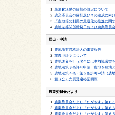
最適化活動の目標の設定について
農業委員会の目標及びその達成に向
「農地等の利用の最適化の推進に関
農地法等関係締切日および農業委員
届出・申請
農地所有適格法人の事業報告
非農地証明について
農地改良を行う場合には事前協議書
農地法第３条許可申請（農地を農地
農地法第４条・第５条許可申請（農
競（公）売買受適格証明願
農業委員会だより
農業委員会だより「たがやす」第６7
農業委員会だより「たがやす」第６
農業委員会だより「たがやす」第６