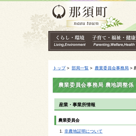
トップ
>
部局一覧
>
農業委員会事務局
>
農業委員会事務局 農地調整係
産業・事業所情報
農業委員会
非農地証明について