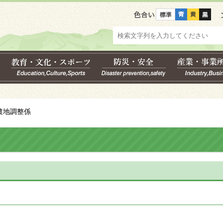
色合い
 農地調整係