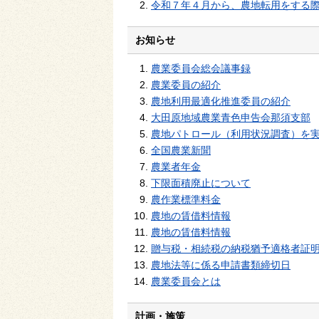
令和７年４月から、農地転用をする
お知らせ
農業委員会総会議事録
農業委員の紹介
農地利用最適化推進委員の紹介
大田原地域農業青色申告会那須支部
農地パトロール（利用状況調査）を
全国農業新聞
農業者年金
下限面積廃止について
農作業標準料金
農地の賃借料情報
農地の賃借料情報
贈与税・相続税の納税猶予適格者証
農地法等に係る申請書類締切日
農業委員会とは
計画・施策