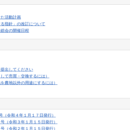
けた活動計画
する指針」の改訂について
会総会の開催日程
を提出してください
として売買・交換するには）
地を農地以外の用途にするには）
号（令和４年１月１７日発行）
６号（令和３年１月１５日発行）
５号（令和２年１月１５日発行）