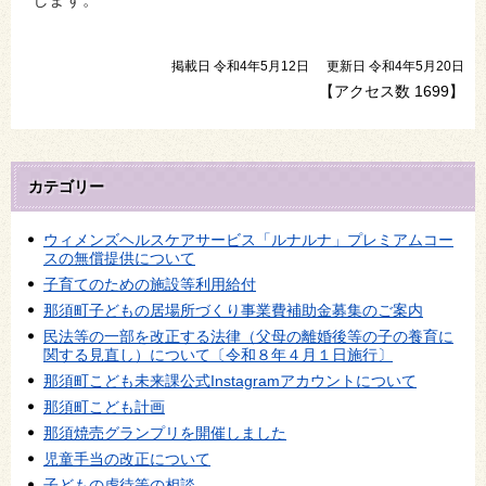
します。
掲載日 令和4年5月12日
更新日 令和4年5月20日
【アクセス数
1699
】
カテゴリー
ウィメンズヘルスケアサービス「ルナルナ」プレミアムコー
スの無償提供について
子育てのための施設等利用給付
那須町子どもの居場所づくり事業費補助金募集のご案内
民法等の一部を改正する法律（父母の離婚後等の子の養育に
関する見直し）について〔令和８年４月１日施行〕
那須町こども未来課公式Instagramアカウントについて
那須町こども計画
那須焼売グランプリを開催しました
児童手当の改正について
子どもの虐待等の相談