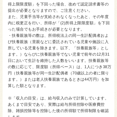
得上限限度額」を下回った場合、改めて認定請求書等の
提出が必要となりますので、ご注意ください。
また、児童手当等が支給されなくなったあと、その年度
内に税更正を行い、所得が「(2)所得上限限度額」を下回
った場合でもお手続きが必要となります。
・扶養親族等の数は、所得税法上の同一生計配偶者およ
び扶養親族（里親などに委託されている児童や施設に入
所している児童を除きます。以下、「扶養親族等」とし
ます。）ならびに扶養親族等でない児童で前年の12月31
日において生計を維持した人数をいいます。扶養親族等
の数に応じて、限度額（所得ベース）は、1人につき38万
円（扶養親族等が同一生計配偶者（70歳以上の者に限り
ます。）または老人扶養親族であるときは44万円）を加
算した額となります。
※「収入の目安」は、給与収入のみで計算しています。
あくまで目安であり、実際は給与所得控除や医療費控
除、雑損控除等を控除した後の所得額で所得制限を確認