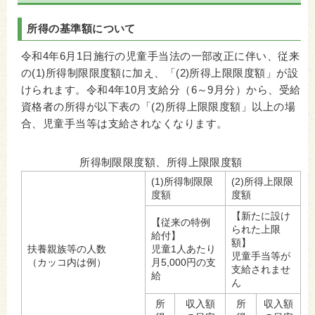
所得の基準額について
令和4年6月1日施行の児童手当法の一部改正に伴い、従来
の(1)所得制限限度額に加え、「(2)所得上限限度額」が設
けられます。令和4年10月支給分（6～9月分）から、受給
資格者の所得が以下表の「(2)所得上限限度額」以上の場
合、児童手当等は支給されなくなります。
所得制限限度額、所得上限限度額
(1)所得制限限
(2)所得上限限
度額
度額
【新たに設け
【従来の特例
られた上限
給付】
額】
扶養親族等の人数
児童1人あたり
児童手当等が
（カッコ内は例）
月5,000円の支
支給されませ
給
ん
所
収入額
所
収入額