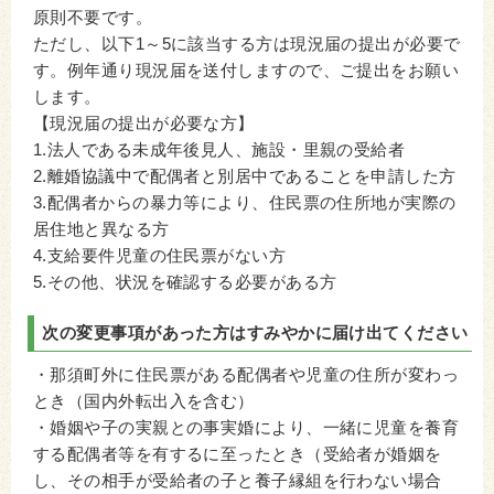
原則不要です。
ただし、以下1～5に該当する方は現況届の提出が必要で
す。例年通り現況届を送付しますので、ご提出をお願い
します。
【現況届の提出が必要な方】
1.法人である未成年後見人、施設・里親の受給者
2.離婚協議中で配偶者と別居中であることを申請した方
3.配偶者からの暴力等により、住民票の住所地が実際の
居住地と異なる方
4.支給要件児童の住民票がない方
5.その他、状況を確認する必要がある方
次の変更事項があった方はすみやかに届け出てください
・那須町外に住民票がある配偶者や児童の住所が変わっ
とき（国内外転出入を含む）
・婚姻や子の実親との事実婚により、一緒に児童を養育
する配偶者等を有するに至ったとき（受給者が婚姻を
し、その相手が受給者の子と養子縁組を行わない場合