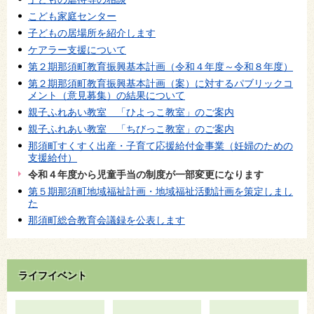
こども家庭センター
子どもの居場所を紹介します
ケアラー支援について
第２期那須町教育振興基本計画（令和４年度～令和８年度）
第２期那須町教育振興基本計画（案）に対するパブリックコ
メント（意見募集）の結果について
親子ふれあい教室 「ひよっこ教室」のご案内
親子ふれあい教室 「ちびっこ教室」のご案内
那須町すくすく出産・子育て応援給付金事業（妊婦のための
支援給付）
令和４年度から児童手当の制度が一部変更になります
第５期那須町地域福祉計画・地域福祉活動計画を策定しまし
た
那須町総合教育会議録を公表します
ライフイベント