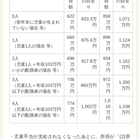
得
の目安
得
の目安
額
※
額
※
0人
622
858
833.3万
1,071
（前年末に児童が生まれ
万
万
円
万円
ていない場合 等）
円
円
660
896
1人
875.6万
1,124
万
万
（児童1人の場合 等）
円
万円
円
円
2人
698
934
917.8万
1,162
（児童1人＋年収103万円
万
万
円
万円
いかの配偶者の場合 等）
円
円
3人
736
972
1,200
（児童2人＋年収103万円
万
960万円
万
万円
以下の配偶者の場合 等）
円
円
1,0
4人
774
1,002万
10
1,238
（児童3人＋年収103万円
万
円
万
万円
以下の配偶者の場合 等）
円
円
・児童手当が支給されなくなったあとに、所得が「(2)所