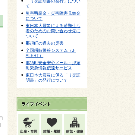
「り災証明書の発行」につい
て
災害弔慰金・災害障害見舞金
について
東日本大震災による避難生活
者のためのお問い合わせ先に
ついて
那須町の過去の災害
全国瞬時警報システム（J-
ALERT）
那須町安全安心メール・那須
町緊急情報伝達サービス
東日本大震災に係る「り災証
明書」の発行について
ライフイベント
8日
】