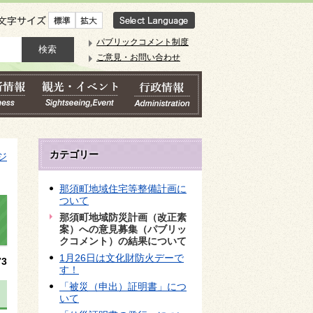
文字サイズ
パブリックコメント制度
ご意見・お問い合わせ
カテゴリー
ジ
那須町地域住宅等整備計画に
ついて
那須町地域防災計画（改正素
案）への意見募集（パブリッ
クコメント）の結果について
1月26日は文化財防火デーで
3
す！
「被災（申出）証明書」につ
いて