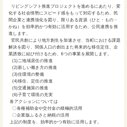
リビングシフト推進プロジェクトを進めるにあたり、変
化する社会情勢にスピード感をもって対応するため、民
間企業と連携強化を図り、限りある資源（ひと・もの・
かね）を効率的かつ有効に活用するため、公民連携を推
進します。
官民共創により地方創生を加速させ、当町における課題
解決を図り、関係人口の創出また将来的な移住定住、企
業誘致に結び付けるため、6つの事業を展開します。
(1)二地域居住の推進
(2)新しい働き方の推進
(3)住環境の整備
(4)移住、定住の推進
(5)交通施策の推進
(6)子育て環境の充実
各アクションについては
〇各種補助金や交付金の積極的活用
〇企業版ふるさと納税の活用
上記の制度を、効率的かつ有効に活用します。