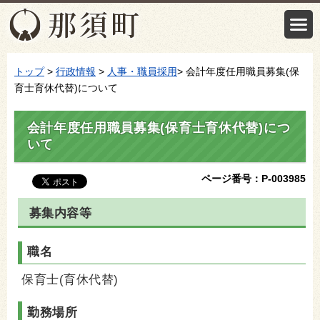
トップ
>
行政情報
>
人事・職員採用
> 会計年度任用職員募集(保
育士育休代替)について
会計年度任用職員募集(保育士育休代替)につ
いて
ページ番号：P-003985
募集内容等
職名
保育士(育休代替)
勤務場所