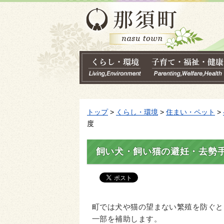
トップ
>
くらし・環境
>
住まい・ペット
>
度
飼い犬・飼い猫の避妊・去勢
町では犬や猫の望まない繁殖を防ぐと
一部を補助します。