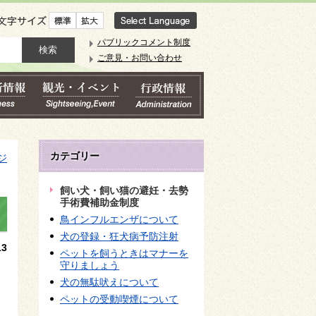
文字サイズ
パブリックコメント制度
ご意見・お問い合わせ
カテゴリー
ジ
飼い犬・飼い猫の避妊・去勢
手術費補助金制度
鳥インフルエンザについて
犬の登録・狂犬病予防注射
3
ペットを飼うときはマナーを
守りましょう
犬の無駄吠えについて
ペットの受動喫煙について