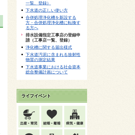
一覧、登録）
下水道の正しい使い方
合併処理浄化槽を新設する
方・合併処理浄化槽に転換す
る方へ
排水設備指定工事店の登録申
請（工事店一覧、登録）
浄化槽に関する届出様式
下水道汚泥に含まれる放射性
物質の測定結果
下水道事業における社会資本
総合整備計画について
ライフイベント
な
条
理