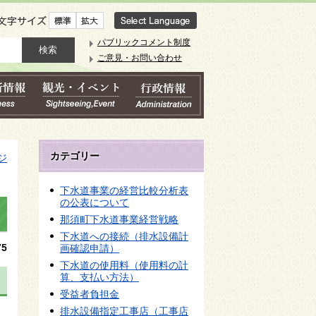
文字サイズ
パブリックコメント制度
ご意見・お問い合わせ
カテゴリー
ジ
下水道事業の経営比較分析表
の公表について
那須町下水道事業経営戦略
下水道への接続（排水設備計
5
画確認申請）
下水道の使用料（使用料の計
算、支払い方法）
受益者負担金
排水設備指定工事店（工事店