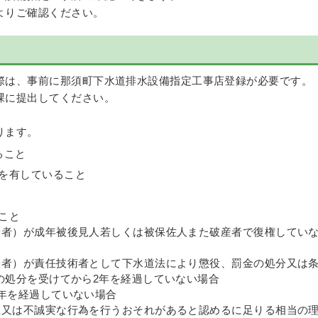
よりご確認ください。
際は、事前に那須町下水道排水設備指定工事店登録が必要です。
課に提出してください。
ります。
ること
を有していること
こと
表者）が成年被後見人若しくは被保佐人また破産者で復権してい
表者）が責任技術者として下水道法により懲役、罰金の処分又は
料の処分を受けてから2年を経過していない場合
2年を経過していない場合
正又は不誠実な行為を行うおそれがあると認めるに足りる相当の