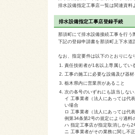
排水設備指定工事店一覧は関連資料
排水設備指定工事店登録手続
那須町にて排水設備接続工事を行う
下記の登録申請書を那須町上下水道
なお、指定要件は以下のとおりにな
責任技術者が1名以上専属してい
工事の施工に必要な設備及び器材
栃木県内に営業所があること
次の各号のいずれにも該当しない
イ 工事業者（法人にあっては代
い場合
ロ 工事業者（法人にあっては代
例第34条第2号の規定により過
ハ 指定工事店が指定取消しから
ニ 工事業者がその業務に関し不