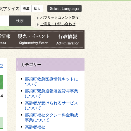
文字サイズ
パブリックコメント制度
ご意見・お問い合わせ
カテゴリー
ジ
那須町救急医療情報キットに
ついて
那須町緊急通報装置貸与事業
4
について
高齢者が受けられるサービス
について
那須町福祉タクシー料金助成
事業について
高齢者福祉