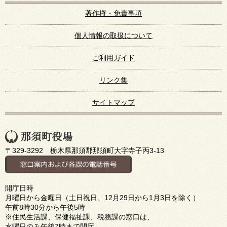
著作権・免責事項
個人情報の取扱について
ご利用ガイド
リンク集
サイトマップ
〒329-3292 栃木県那須郡那須町大字寺子丙3-13
開庁日時
月曜日から金曜日（土日祝日、12月29日から1月3日を除く）
午前8時30分から午後5時
※住民生活課、保健福祉課、税務課の窓口は、
水曜日のみ午後7時まで開庁