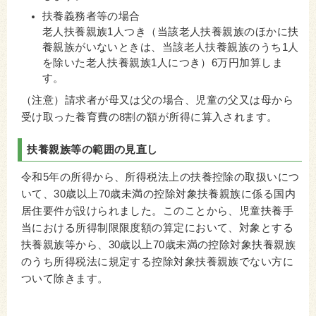
扶養義務者等の場合
老人扶養親族1人つき（当該老人扶養親族のほかに扶
養親族がいないときは、当該老人扶養親族のうち1人
を除いた老人扶養親族1人につき）6万円加算しま
す。
（注意）請求者が母又は父の場合、児童の父又は母から
受け取った養育費の8割の額が所得に算入されます。
扶養親族等の範囲の見直し
令和5年の所得から、所得税法上の扶養控除の取扱いにつ
いて、30歳以上70歳未満の控除対象扶養親族に係る国内
居住要件が設けられました。このことから、児童扶養手
当における所得制限限度額の算定において、対象とする
扶養親族等から、30歳以上70歳未満の控除対象扶養親族
のうち所得税法に規定する控除対象扶養親族でない方に
ついて除きます。