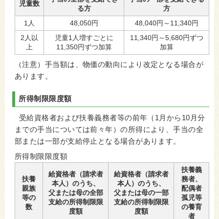
児童数
る方
方
1人
48,050円
48,040円～11,340円
2人以
児童1人増すごとに
11,340円～5,680円ずつ
上
11,350円ずつ加算
加算
（注意）手当額は、物価の動向により改定となる場合が
あります。
所得制限限度額
受給資格者および扶養義務者等の前年（1月から10月分
までの手当については前々年）の所得により、手当の全
部または一部が支給停止となる場合があります。
所得制限限度額
扶養義
給資格者（請求者
給資格者（請求者
扶養
務者、
本人）のうち、
本人）のうち、
親族
配偶者
父または母の全部
父または母の一部
等の
孤児等
支給の所得制限限
支給の所得制限限
数
の養育
度額
度額
者