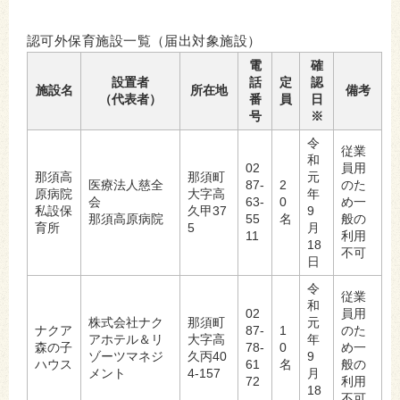
認可外保育施設一覧（届出対象施設）
電
確
設置者
話
定
認
施設名
所在地
備考
（代表者）
番
員
日
号
※
令
従業
和
02
員用
那須高
那須町
元
医療法人慈全
87-
2
のた
原病院
大字高
年
会
63-
0
め一
私設保
久甲37
9
那須高原病院
55
名
般の
育所
5
月
11
利用
18
不可
日
令
従業
和
02
員用
株式会社ナク
那須町
元
ナクア
87-
1
のた
アホテル＆リ
大字高
年
森の子
78-
0
め一
ゾーツマネジ
久丙40
9
ハウス
61
名
般の
メント
4-157
月
72
利用
18
不可