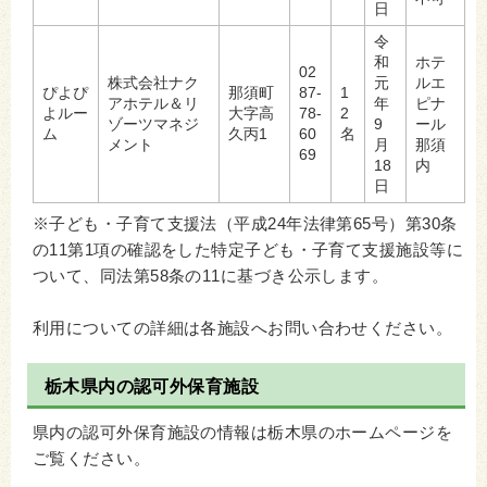
日
令
和
ホテ
02
株式会社ナク
元
ルエ
ぴよぴ
那須町
87-
1
アホテル＆リ
年
ピナ
よルー
大字高
78-
2
ゾーツマネジ
9
ール
ム
久丙1
60
名
メント
月
那須
69
18
内
日
※子ども・子育て支援法（平成24年法律第65号）第30条
の11第1項の確認をした特定子ども・子育て支援施設等に
ついて、同法第58条の11に基づき公示します。
利用についての詳細は各施設へお問い合わせください。
栃木県内の認可外保育施設
県内の認可外保育施設の情報は栃木県のホームページを
ご覧ください。