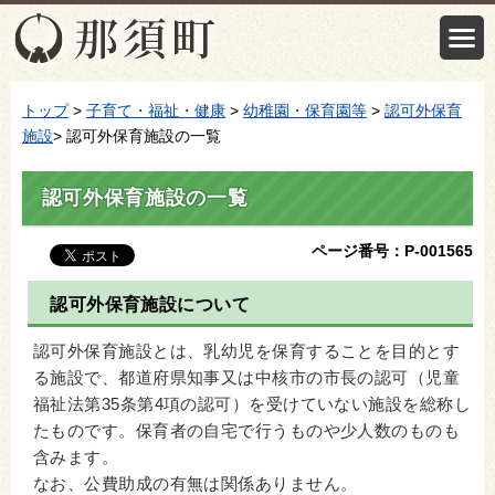
トップ
>
子育て・福祉・健康
>
幼稚園・保育園等
>
認可外保育
施設
> 認可外保育施設の一覧
認可外保育施設の一覧
ページ番号：P-001565
認可外保育施設について
認可外保育施設とは、乳幼児を保育することを目的とす
る施設で、都道府県知事又は中核市の市長の認可（児童
福祉法第35条第4項の認可）を受けていない施設を総称し
たものです。保育者の自宅で行うものや少人数のものも
含みます。
なお、公費助成の有無は関係ありません。