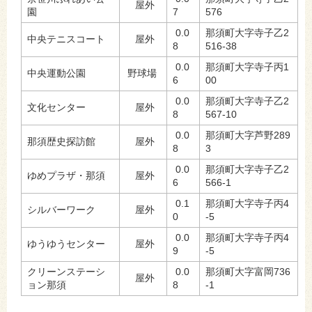
屋外
園
7
576
0.0
那須町大字寺子乙2
中央テニスコート
屋外
8
516-38
0.0
那須町大字寺子丙1
中央運動公園
野球場
6
00
0.0
那須町大字寺子乙2
文化センター
屋外
8
567-10
0.0
那須町大字芦野289
那須歴史探訪館
屋外
8
3
0.0
那須町大字寺子乙2
ゆめプラザ・那須
屋外
6
566-1
0.1
那須町大字寺子丙4
シルバーワーク
屋外
0
-5
0.0
那須町大字寺子丙4
ゆうゆうセンター
屋外
9
-5
クリーンステーシ
0.0
那須町大字富岡736
屋外
ョン那須
8
-1