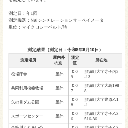
測定日：年1回
測定機器：NaIシンチレーションサーベイメータ
単位：マイクロシーベルト/時
測定結果（測定日：令和8年6月10日）
屋内外
測定
測定場所
所在地
の別
値
0.0
那須町大字寺子丙3
役場庁舎
屋外
9
-13
0.0
那須町大字大島198
共同利用模範牧場
屋外
7
8
0.0
那須町大字豊原乙1
矢の目ダム公園
屋外
8
-1
0.0
那須町大字寺子乙2
スポーツセンター
屋外
6
516-36
余笹川ふれあい公
0.0
那須町大字寺子乙2