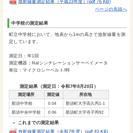
放射線量測定結果（平成23年度）(pdf 76 KB)
ページの先頭へ
中学校の測定結果
町立中学校において、地表から1mの高さで放射線量を測
定しています。
測定日：年1回
測定機器：NaIシンチレーションサーベイメータ
単位：マイクロシーベルト/時
測定結果（測定日：令和7年8月20日）
測定場所
測定値
所在地
那須中学校
0.04
那須町大字高久丙1-1
那須中央中学校
0.06
那須町大字寺子丙92
これまでの測定結果
放射線量測定結果（令和7年度）
(pdf 43 KB)