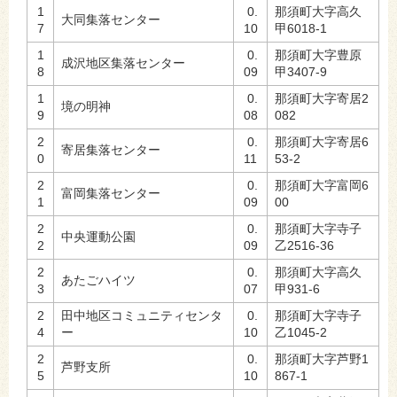
1
0.
那須町大字高久
大同集落センター
7
10
甲6018-1
1
0.
那須町大字豊原
成沢地区集落センター
8
09
甲3407-9
1
0.
那須町大字寄居2
境の明神
9
08
082
2
0.
那須町大字寄居6
寄居集落センター
0
11
53-2
2
0.
那須町大字富岡6
富岡集落センター
1
09
00
2
0.
那須町大字寺子
中央運動公園
2
09
乙2516-36
2
0.
那須町大字高久
あたごハイツ
3
07
甲931-6
2
田中地区コミュニティセンタ
0.
那須町大字寺子
4
ー
10
乙1045-2
2
0.
那須町大字芦野1
芦野支所
5
10
867-1