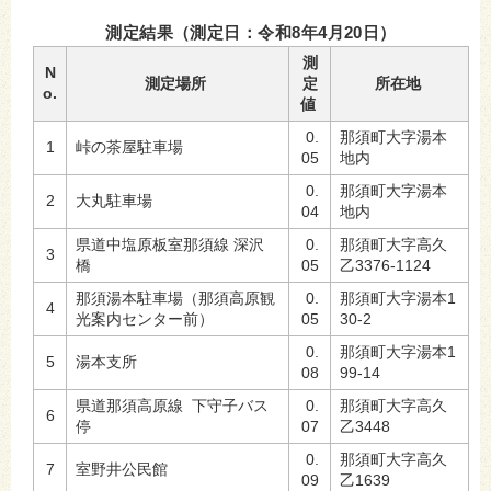
測定結果（測定日：令和8年4月20日）
測
N
測定場所
定
所在地
o.
値
0.
那須町大字湯本
1
峠の茶屋駐車場
05
地内
0.
那須町大字湯本
2
大丸駐車場
04
地内
県道中塩原板室那須線 深沢
0.
那須町大字高久
3
橋
05
乙3376-1124
那須湯本駐車場（那須高原観
0.
那須町大字湯本1
4
光案内センター前）
05
30-2
0.
那須町大字湯本1
5
湯本支所
08
99-14
県道那須高原線 下守子バス
0.
那須町大字高久
6
停
07
乙3448
0.
那須町大字高久
7
室野井公民館
09
乙1639