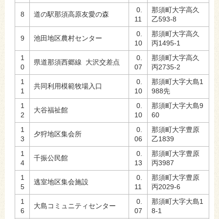
0.
那須町大字高久
8
道の駅那須高原友愛の森
11
乙593-8
0.
那須町大字高久
9
池田地区農村センター
10
丙1495-1
1
0.
那須町大字高久
県道那須西郷線 大沢交差点
0
07
丙2735-2
1
0.
那須町大字大島1
共同利用模範牧場入口
1
10
988先
1
0.
那須町大字大島9
大谷福祉館
2
10
60
1
0.
那須町大字豊原
夕狩地区集会所
3
06
乙1839
1
0.
那須町大字豊原
千振公民館
4
13
丙3987
1
0.
那須町大字豊原
逃室地区集会施設
5
11
丙2029-6
1
0.
那須町大字大島1
大島コミュニティセンター
6
07
8-1