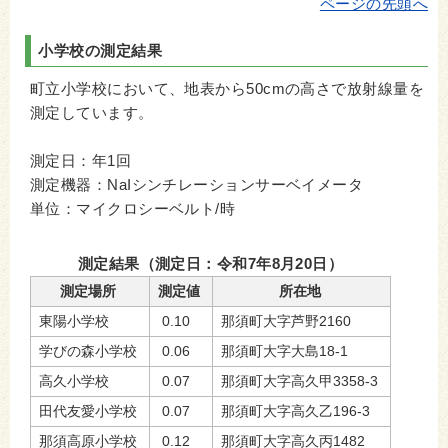
ページの先頭へ
小学校の測定結果
町立小学校において、地表から50cmの高さで放射線量を
測定しています。
測定日：年1回
測定機器：NaIシンチレーションサーベイメータ
単位：マイクロシーベルト/時
測定結果（測定日：令和7年8月20日）
測定場所
測定値
所在地
東陽小学校
0.10
那須町大字芦野2160
学びの森小学校
0.06
那須町大字大島18-1
高久小学校
0.07
那須町大字高久甲3358-3
田代友愛小学校
0.07
那須町大字高久乙196-3
那須高原小学校
0.12
那須町大字高久丙1482