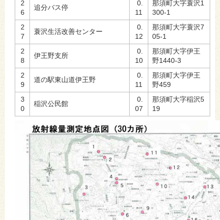
2
0.
那須町大字蓑沢1
追分バス停
6
11
300-1
2
0.
那須町大字蓑沢7
蓑沢生活改善センター
7
12
05-1
2
0.
那須町大字伊王
伊王野支所
8
10
野1440-3
2
0.
那須町大字伊王
道の駅東山道伊王野
9
11
野459
3
0.
那須町大字稲沢5
稲沢公民館
0
07
19