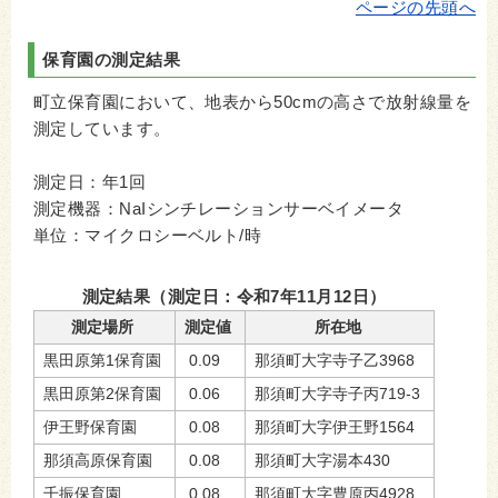
ページの先頭へ
保育園の測定結果
町立保育園において、地表から50cmの高さで放射線量を
測定しています。
測定日：年1回
測定機器：NaIシンチレーションサーベイメータ
単位：マイクロシーベルト/時
測定結果（測定日：令和7年11月12日）
測定場所
測定値
所在地
黒田原第1保育園
0.09
那須町大字寺子乙3968
黒田原第2保育園
0.06
那須町大字寺子丙719-3
伊王野保育園
0.08
那須町大字伊王野1564
那須高原保育園
0.08
那須町大字湯本430
千振保育園
0.08
那須町大字豊原丙4928