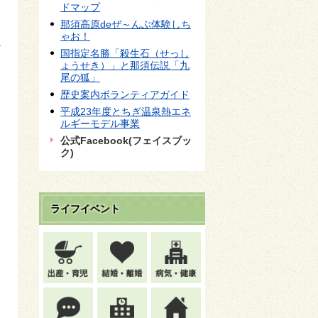
ドマップ
那須高原deぜ～んぶ体験しち
ゃお！
な
国指定名勝「殺生石（せっし
ょうせき）」と那須伝説「九
尾の狐」
歴史案内ボランティアガイド
平成23年度とちぎ温泉熱エネ
ルギーモデル事業
公式Facebook(フェイスブッ
ク)
ライフイベント