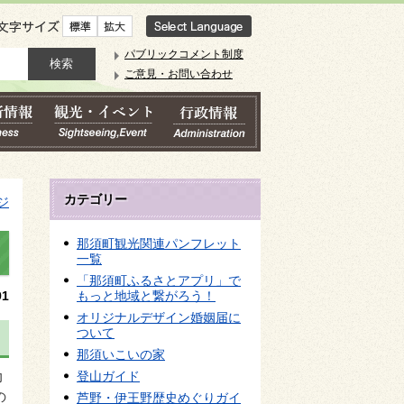
文字サイズ
パブリックコメント制度
ご意見・お問い合わせ
カテゴリー
ジ
那須町観光関連パンフレット
一覧
「那須町ふるさとアプリ」で
1
もっと地域と繋がろう！
オリジナルデザイン婚姻届に
ついて
那須いこいの家
登山ガイド
力
の
芦野・伊王野歴史めぐりガイ