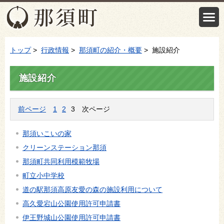
トップ
>
行政情報
>
那須町の紹介・概要
> 施設紹介
施設紹介
前ページ
1
2
3
次ページ
那須いこいの家
クリーンステーション那須
那須町共同利用模範牧場
町立小中学校
道の駅那須高原友愛の森の施設利用について
高久愛宕山公園使用許可申請書
伊王野城山公園使用許可申請書