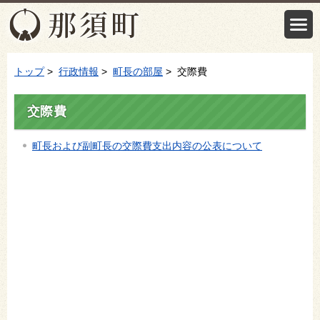
トップ
>
行政情報
>
町長の部屋
> 交際費
交際費
町長および副町長の交際費支出内容の公表について