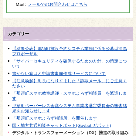
Mail：
メールでのお問合わせはこちら
カテゴリー
【結果公表】那須町施設予約システム業務に係る公募型簡易
プロポーザル
「サイバーセキュリティを確保するための方針」の策定につ
いて
書かない窓口と申請書事前作成サービスについて
【注意喚起】町長になりすました「詐欺メール」にご注意く
ださい
「那須町スマホ教室講師・スマホよろず相談員」を派遣しま
す
那須町ペーパーレス会議システム事業者選定委員会の審査結
果をお知らせします
「那須町スマホよろず相談所」を開催します
国・地方共通相談チャットボット(Govbot:ガボット)
デジタル・トランスフォーメーション（DX）推進の取り組み