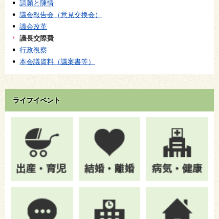
請願と陳情
議会報告会（意見交換会）
議会改革
議長交際費
行政視察
本会議資料（議案書等）
ライフイベント