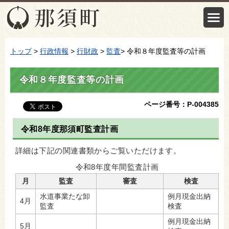
トップ
>
行政情報
>
行財政
>
監査
> 令和８年度監査等の計画
令和８年度監査等の計画
ページ番号：P-004385
令和8年度那須町監査計画
詳細は下記の関連書類からご覧いただけます。
令和8年度年間監査計画
月
監査
審査
検査
水道事業たな卸
例月現金出納
4月
監査
検査
例月現金出納
5月