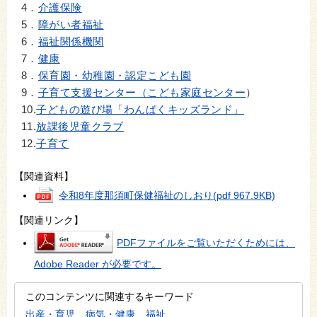
4．
介護保険
5．
障がい者福祉
6．
福祉関係機関
7．
健康
8．
保育園・幼稚園・認定こども園
9．
子育て支援センター（こども家庭センター
）
10.
子どもの遊び場「わんぱくキッズランド」
11.
放課後児童クラブ
12.
子育て
【関連資料】
令和8年度那須町保健福祉のしおり
(pdf 967.9KB)
【関連リンク】
PDFファイルをご覧いただくためには、
Adobe Reader が必要です。
このコンテンツに関連するキーワード
出産・育児
病気・健康
福祉