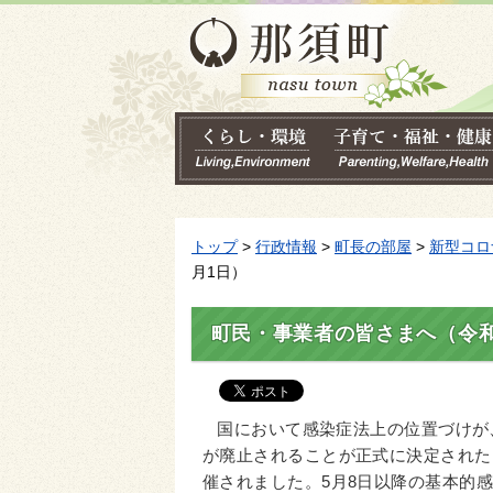
トップ
>
行政情報
>
町長の部屋
>
新型コロ
月1日）
町民・事業者の皆さまへ（令和
国において感染症法上の位置づけが
が廃止されることが正式に決定された
催されました。5月8日以降の基本的