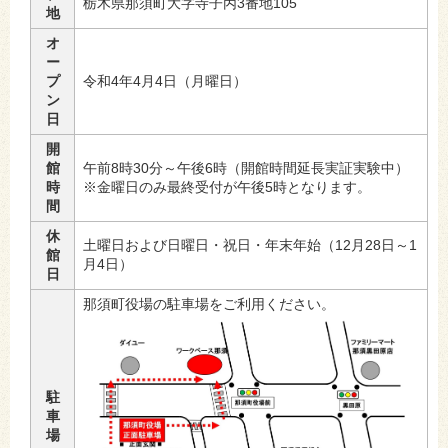
栃木県那須町大字寺子丙3番地105
地
オ
ー
プ
令和4年4月4日（月曜日）
ン
日
開
館
午前8時30分～午後6時（開館時間延長実証実験中）
時
※金曜日のみ最終受付が午後5時となります。
間
休
土曜日および日曜日・祝日・年末年始（12月28日～1
館
月4日）
日
那須町役場の駐車場をご利用ください。
駐
車
場