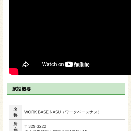
施設概要
名
WORK BASE NASU（ワークベースナス）
称
所
〒329-3222
在