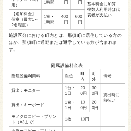
1時間
円
円
基本料金に加算
用）
複数人利用時は代
【追加料金】
表者が支払い
1室・
400
600
個室（最大1～
1時間
円
円
2名程度）
施設区分における町内とは、那須町に居住している方の
ほか、那須町に通勤または通学している方が含まれま
す。
附属設備料金表
町
町
附属設備利用料
単位
備考
内
外
1台・
20
30
貸出：モニター
1日
0円
0円
貸出時に
前払い
1台・
10
20
貸出：キーボード
1日
0円
0円
モノクロコピー・プリン
1枚
10円
ト（A3まで）
カラーコピー・プリント