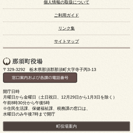
個人情報の取扱について
ご利用ガイド
リンク集
サイトマップ
〒329-3292 栃木県那須郡那須町大字寺子丙3-13
開庁日時
月曜日から金曜日（土日祝日、12月29日から1月3日を除く）
午前8時30分から午後5時
※住民生活課、保健福祉課、税務課の窓口は、
水曜日のみ午後7時まで開庁
町役場案内