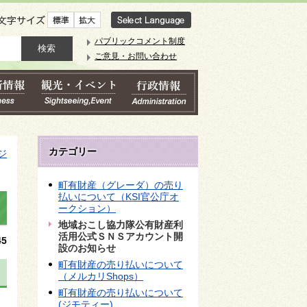
文字サイズ
パブリックコメント制度
ご意見・お問い合わせ
カテゴリー
ジ
町有財産（グレーダ）の売り
払いについて（KSI官公庁オ
ークション）
地域おこし協力隊公有財産利
活用公式ＳＮＳアカウント開
5
設のお知らせ
町有財産の売り払いについて
（メルカリShops）
町有財産の売り払いについて
(ジモティー)