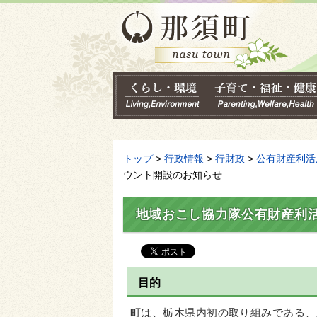
トップ
>
行政情報
>
行財政
>
公有財産利活
ウント開設のお知らせ
地域おこし協力隊公有財産利
目的
町は、栃木県内初の取り組みである、