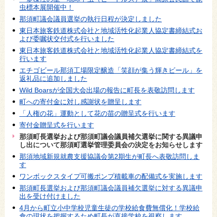
虫標本展開催中！
那須町議会議員選挙の執行日程が決定しました
東日本旅客鉄道株式会社と地域活性化起業人協定書締結式お
よび委嘱状交付式を行いました
東日本旅客鉄道株式会社と地域活性化起業人協定書締結式を
行います
エチゴビール那須工場限定醸造「笑顔が集う輝きビール」を
返礼品に追加しました
Wild Boarsが全国大会出場の報告に町長を表敬訪問します
町への寄付金に対し感謝状を贈呈します
「人権の花」運動として花の苗の贈呈式を行います
寄付金贈呈式を行います
那須町長選挙および那須町議会議員補欠選挙に関する異議申
し出について那須町選挙管理委員会の決定をお知らせします
那須地域新規就農支援協議会第2期生が町長へ表敬訪問しま
す
ワンボックスタイプ可搬ポンプ積載車の配備式を実施します
那須町長選挙および那須町議会議員補欠選挙に対する異議申
出を受け付けました
4月から町立小中学校児童生徒の学校給食費無償化！学校給
食の現状を把握するため町長が直接学校を視察します