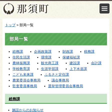
トップ
> 部局一覧
部局一覧
総務課
企画政策課
財政課
税務課
住民生活課
環境課
保健福祉課
農林振興課
観光商工課
建設課
会計課
学校教育課
生涯学習課
上下水道課
こども未来課
ふるさと定住課
農業委員会事務局
議会事務局
監査委員事務局
選挙管理委員会事務局
総務課
施設からのお知らせ