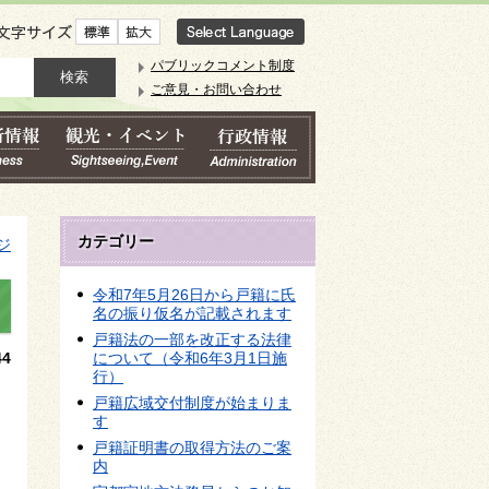
文字サイズ
パブリックコメント制度
ご意見・お問い合わせ
カテゴリー
ジ
令和7年5月26日から戸籍に氏
名の振り仮名が記載されます
戸籍法の一部を改正する法律
4
について（令和6年3月1日施
行）
戸籍広域交付制度が始まりま
す
戸籍証明書の取得方法のご案
内