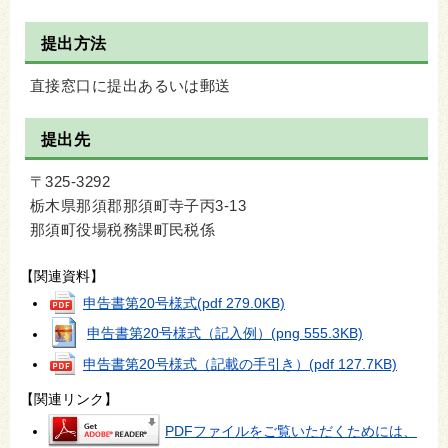
提出方法
直接窓口に提出あるいは郵送
提出先
〒325-3292
栃木県那須郡那須町寺子丙3-13
那須町役場税務課町民税係
【関連資料】
申告書第20号様式
(pdf 279.0KB)
申告書第20号様式（記入例）
(png 555.3KB)
申告書第20号様式（記載の手引き）
(pdf 127.7KB)
【関連リンク】
PDFファイルをご覧いただくためには、