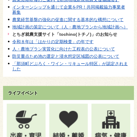
インターンシップを通じて企業をPR！共同掲載協力事業者
募集
農業経営基盤の強化の促進に関する基本的な構想について
地域計画の策定について（人・農地プランから地域計画へ）
とちぎ就農支援サイト「tochino(トチノ)」のお知らせ
令和８年は「はかりの定期検査」の年です
人・農地プラン実質化に向けた工程表の公表について
防災重点ため池の選定と浸水想定区域図の公表について
「那須町どぶろく・ワイン・リキュール特区」が認定されま
した
ライフイベント