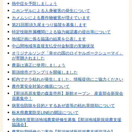
熱中症を予防しましょう
ニホンザルによる人身被害の発生について
カメムシによる農作物被害が増えています
第21回那須九尾まつり協賛を募集します
特定技能所属機関による協力確認書の提出等について
地域計画に係る協議の結果を公表します
中山間地域等直接支払交付金制度の実施状況
オリジナルソング「幸せの国のロイヤルポークシューマイ」
が寄贈されました
農薬は適正に使用しましょう
那須焼売グランプリを開催しました
町内でナラ枯れが発生しました。情報提供にご協力ください
農作業安全対策の徹底について
【那須高原友愛の森直売所】新館オープン 産直部会新規会
員募集中！
病害虫防除を目的とするあぜ道等の枯れ草焼却について
栃木県農業防災LINEの開設について
令和8年度那須地域農業研修生募集【那須地域新規就農支援
協議会】
農業短期研修のご案内【那須地域新規就農支援協議会】