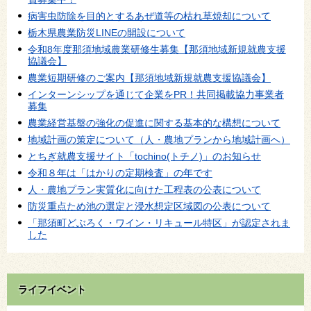
病害虫防除を目的とするあぜ道等の枯れ草焼却について
栃木県農業防災LINEの開設について
令和8年度那須地域農業研修生募集【那須地域新規就農支援
協議会】
農業短期研修のご案内【那須地域新規就農支援協議会】
インターンシップを通じて企業をPR！共同掲載協力事業者
募集
農業経営基盤の強化の促進に関する基本的な構想について
地域計画の策定について（人・農地プランから地域計画へ）
とちぎ就農支援サイト「tochino(トチノ)」のお知らせ
令和８年は「はかりの定期検査」の年です
人・農地プラン実質化に向けた工程表の公表について
防災重点ため池の選定と浸水想定区域図の公表について
「那須町どぶろく・ワイン・リキュール特区」が認定されま
した
ライフイベント