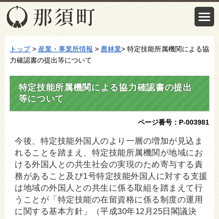
トップ
>
産業・事業所情報
>
農林業
> 特定技能所属機関による協
力確認書の提出等について
特定技能所属機関による協力確認書の提出
等について
ページ番号：P-003981
今後、特定技能外国人のより一層の増加が見込ま
れることを踏まえ、特定技能所属機関が地域にお
ける外国人との共生社会の実現のため寄与する責
務があること及び1号特定技能外国人に対する支援
は地域の外国人との共生に係る取組を踏まえて行
うことが「特定技能の在留資格に係る制度の運用
に関する基本方針」（平成30年12月25日閣議決