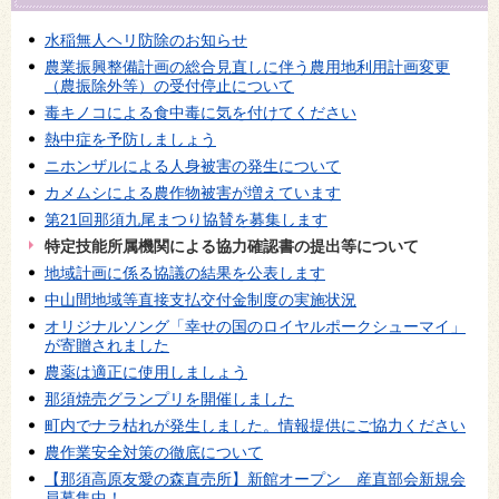
水稲無人ヘリ防除のお知らせ
農業振興整備計画の総合見直しに伴う農用地利用計画変更
（農振除外等）の受付停止について
毒キノコによる食中毒に気を付けてください
熱中症を予防しましょう
ニホンザルによる人身被害の発生について
カメムシによる農作物被害が増えています
第21回那須九尾まつり協賛を募集します
特定技能所属機関による協力確認書の提出等について
地域計画に係る協議の結果を公表します
中山間地域等直接支払交付金制度の実施状況
オリジナルソング「幸せの国のロイヤルポークシューマイ」
が寄贈されました
農薬は適正に使用しましょう
那須焼売グランプリを開催しました
町内でナラ枯れが発生しました。情報提供にご協力ください
農作業安全対策の徹底について
【那須高原友愛の森直売所】新館オープン 産直部会新規会
員募集中！